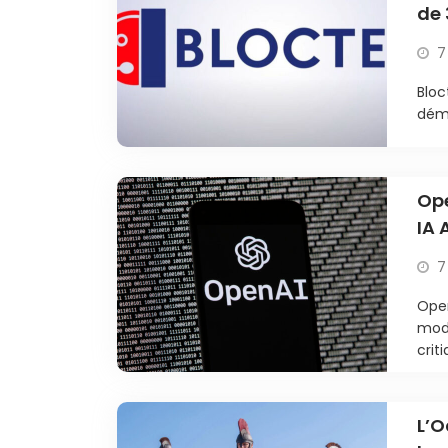
de 
7
Bloc
déma
Ope
IA 
7
Open
modè
criti
L’O