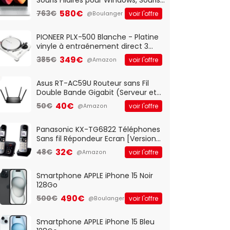
Optique Filaire, Connexion USB Plug
580€
763€
voir l'offre
@Boulanger
And Play, Confortable, Taille
Standard, PC/Portable, Clavier
QWERTY UK - Noir
PIONEER PLX-500 Blanche - Platine
vinyle à entraénement direct 3
vitesses (33-45-78 trs/min) avec
349€
385€
voir l'offre
@Amazon
pre-ampli intégré et port USB
Asus RT-AC59U Routeur sans Fil
Double Bande Gigabit (Serveur et
Client VPN, Triple Vlan, Mode Point
40€
50€
voir l'offre
@Amazon
d'accès et Bridge, contrôle
Parental, Qos)
Panasonic KX-TG6822 Téléphones
Sans fil Répondeur Ecran [Version
Française]
32€
48€
voir l'offre
@Amazon
Smartphone APPLE iPhone 15 Noir
128Go
490€
500€
voir l'offre
@Boulanger
Smartphone APPLE iPhone 15 Bleu