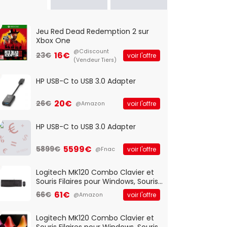
Jeu Red Dead Redemption 2 sur
Xbox One
@Cdiscount
16€
23€
voir l'offre
(Vendeur Tiers)
HP USB-C to USB 3.0 Adapter
20€
26€
voir l'offre
@Amazon
HP USB-C to USB 3.0 Adapter
5599€
5899€
voir l'offre
@Fnac
Logitech MK120 Combo Clavier et
Souris Filaires pour Windows, Souris
Optique Filaire, Connexion USB Plug
61€
66€
voir l'offre
@Amazon
And Play, Confortable, Taille
Standard, PC/Portable, Clavier
QWERTY UK - Noir
Logitech MK120 Combo Clavier et
Souris Filaires pour Windows, Souris