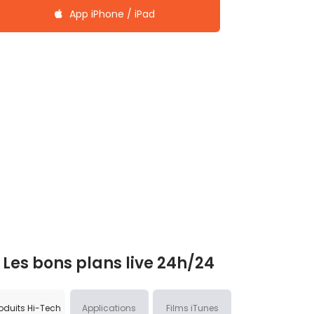
App iPhone / iPad
Les bons plans live 24h/24
oduits Hi-Tech
Applications
Films iTunes