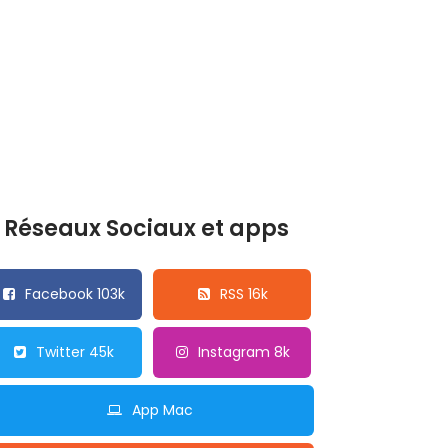
Réseaux Sociaux et apps
Facebook 103k
RSS 16k
Twitter 45k
Instagram 8k
App Mac