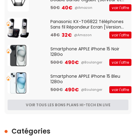
Client VPN, Triple Vlan, Mode Point
40€
50€
voir l'offre
@Amazon
d'accès et Bridge, contrôle Parental,
Qos)
Panasonic KX-TG6822 Téléphones
Sans fil Répondeur Ecran [Version
Française]
32€
48€
voir l'offre
@Amazon
Smartphone APPLE iPhone 15 Noir
128Go
490€
500€
voir l'offre
@Boulanger
Smartphone APPLE iPhone 15 Bleu
128Go
490€
500€
voir l'offre
@Boulanger
VOIR TOUS LES BONS PLANS HI-TECH EN LIVE
Catégories