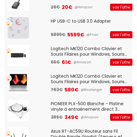
20€
26€
voir l'offre
@Amazon
HP USB-C to USB 3.0 Adapter
5599€
5899€
voir l'offre
@Fnac
Logitech MK120 Combo Clavier et
Souris Filaires pour Windows, Souris
Optique Filaire, Connexion USB Plug
61€
66€
voir l'offre
@Amazon
And Play, Confortable, Taille
Standard, PC/Portable, Clavier
QWERTY UK - Noir
Logitech MK120 Combo Clavier et
Souris Filaires pour Windows, Souris
Optique Filaire, Connexion USB Plug
580€
763€
voir l'offre
@Boulanger
And Play, Confortable, Taille
Standard, PC/Portable, Clavier
QWERTY UK - Noir
PIONEER PLX-500 Blanche - Platine
vinyle à entraénement direct 3
vitesses (33-45-78 trs/min) avec
349€
385€
voir l'offre
@Amazon
pre-ampli intégré et port USB
Asus RT-AC59U Routeur sans Fil
Double Bande Gigabit (Serveur et