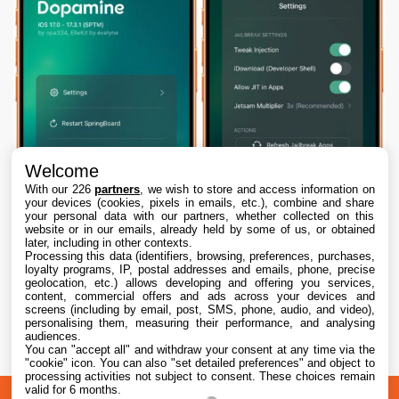
Welcome
With our 226
partners
, we wish to store and access information on
your devices (cookies, pixels in emails, etc.), combine and share
your personal data with our partners, whether collected on this
website or in our emails, already held by some of us, or obtained
later, including in other contexts.
Processing this data (identifiers, browsing, preferences, purchases,
loyalty programs, IP, postal addresses and emails, phone, precise
geolocation, etc.) allows developing and offering you services,
content, commercial offers and ads across your devices and
Dopamine 3, le jailbreak pour iOS 26 sur
screens (including by email, post, SMS, phone, audio, and video),
iPhone, est disponible
personalising them, measuring their performance, and analysing
audiences.
You can "accept all" and withdraw your consent at any time via the
7 Aug. 2026 • 22:44
"cookie" icon
. You can also "set detailed preferences" and object to
processing activities not subject to consent. These choices remain
valid for 6 months.