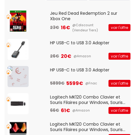
Jeu Red Dead Redemption 2 sur
Xbox One
@Cdiscount
16€
23€
voir l'offre
(Vendeur Tiers)
HP USB-C to USB 3.0 Adapter
20€
26€
voir l'offre
@Amazon
HP USB-C to USB 3.0 Adapter
5599€
5899€
voir l'offre
@Fnac
Logitech MK120 Combo Clavier et
Souris Filaires pour Windows, Souris
Optique Filaire, Connexion USB Plug
61€
66€
voir l'offre
@Amazon
And Play, Confortable, Taille
Standard, PC/Portable, Clavier
QWERTY UK - Noir
Logitech MK120 Combo Clavier et
Souris Filaires pour Windows, Souris
Optique Filaire, Connexion USB Plug