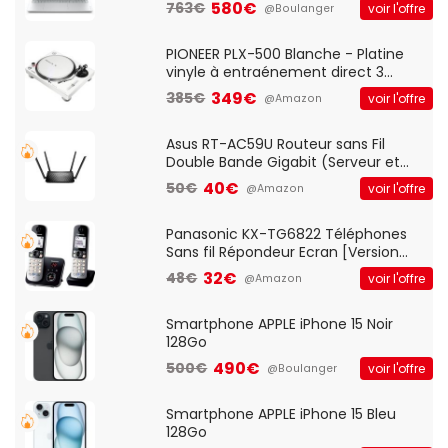
580€
763€
voir l'offre
@Boulanger
And Play, Confortable, Taille
Standard, PC/Portable, Clavier
QWERTY UK - Noir
PIONEER PLX-500 Blanche - Platine
vinyle à entraénement direct 3
vitesses (33-45-78 trs/min) avec
349€
385€
voir l'offre
@Amazon
pre-ampli intégré et port USB
Asus RT-AC59U Routeur sans Fil
Double Bande Gigabit (Serveur et
Client VPN, Triple Vlan, Mode Point
40€
50€
voir l'offre
@Amazon
d'accès et Bridge, contrôle Parental,
Qos)
Panasonic KX-TG6822 Téléphones
Sans fil Répondeur Ecran [Version
Française]
32€
48€
voir l'offre
@Amazon
Smartphone APPLE iPhone 15 Noir
128Go
490€
500€
voir l'offre
@Boulanger
Smartphone APPLE iPhone 15 Bleu
128Go