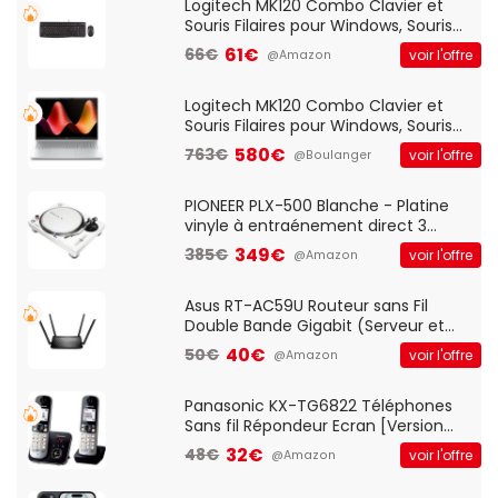
Logitech MK120 Combo Clavier et
Souris Filaires pour Windows, Souris
Optique Filaire, Connexion USB Plug
61€
66€
voir l'offre
@Amazon
And Play, Confortable, Taille
Standard, PC/Portable, Clavier
QWERTY UK - Noir
Logitech MK120 Combo Clavier et
Souris Filaires pour Windows, Souris
Optique Filaire, Connexion USB Plug
580€
763€
voir l'offre
@Boulanger
And Play, Confortable, Taille
Standard, PC/Portable, Clavier
QWERTY UK - Noir
PIONEER PLX-500 Blanche - Platine
vinyle à entraénement direct 3
vitesses (33-45-78 trs/min) avec
349€
385€
voir l'offre
@Amazon
pre-ampli intégré et port USB
Asus RT-AC59U Routeur sans Fil
Double Bande Gigabit (Serveur et
Client VPN, Triple Vlan, Mode Point
40€
50€
voir l'offre
@Amazon
d'accès et Bridge, contrôle Parental,
Qos)
Panasonic KX-TG6822 Téléphones
Sans fil Répondeur Ecran [Version
Française]
32€
48€
voir l'offre
@Amazon