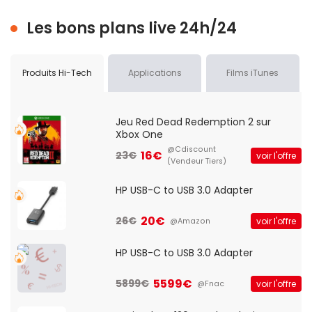
Les bons plans live 24h/24
Produits Hi-Tech
Applications
Films iTunes
Jeu Red Dead Redemption 2 sur
Xbox One
@Cdiscount
16€
23€
voir l'offre
(Vendeur Tiers)
HP USB-C to USB 3.0 Adapter
20€
26€
voir l'offre
@Amazon
HP USB-C to USB 3.0 Adapter
5599€
5899€
voir l'offre
@Fnac