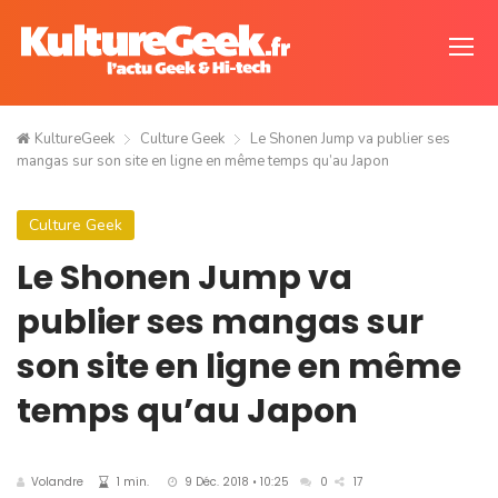
KultureGeek
Culture Geek
Le Shonen Jump va publier ses
mangas sur son site en ligne en même temps qu’au Japon
Culture Geek
Le Shonen Jump va
publier ses mangas sur
son site en ligne en même
temps qu’au Japon
Volandre
1 min.
9 Déc. 2018 • 10:25
0
17