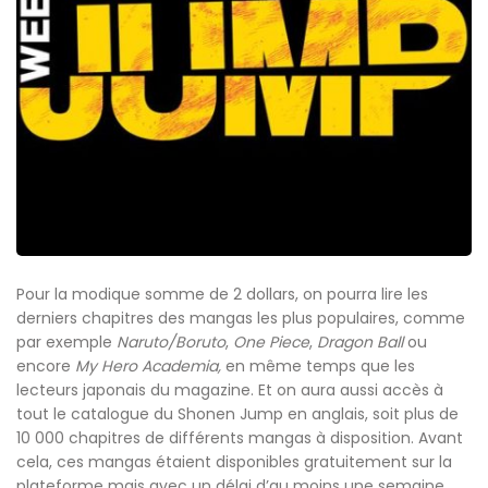
Pour la modique somme de 2 dollars, on pourra lire les
derniers chapitres des mangas les plus populaires, comme
par exemple
Naruto/Boruto
,
One Piece
,
Dragon Ball
ou
encore
My Hero Academia,
en même temps que les
lecteurs japonais du magazine. Et on aura aussi accès à
tout le catalogue du Shonen Jump en anglais, soit plus de
10 000 chapitres de différents mangas à disposition. Avant
cela, ces mangas étaient disponibles gratuitement sur la
plateforme mais avec un délai d’au moins une semaine