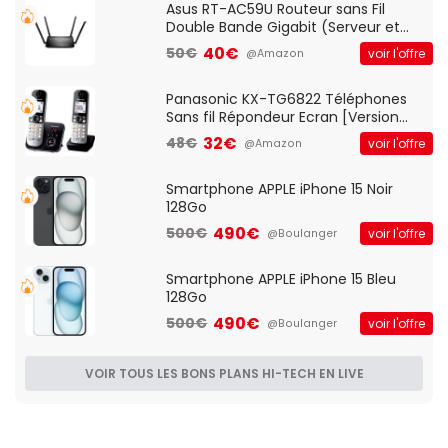
Asus RT-AC59U Routeur sans Fil
Double Bande Gigabit (Serveur et
Client VPN, Triple Vlan, Mode Point
40€
50€
voir l'offre
@Amazon
d'accès et Bridge, contrôle Parental,
Qos)
Panasonic KX-TG6822 Téléphones
Sans fil Répondeur Ecran [Version
Française]
32€
48€
voir l'offre
@Amazon
Smartphone APPLE iPhone 15 Noir
128Go
490€
500€
voir l'offre
@Boulanger
Smartphone APPLE iPhone 15 Bleu
128Go
490€
500€
voir l'offre
@Boulanger
VOIR TOUS LES BONS PLANS HI-TECH EN LIVE