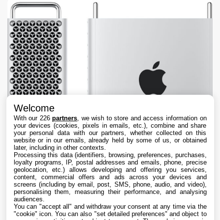
Welcome
With our 226
partners
, we wish to store and access information on
your devices (cookies, pixels in emails, etc.), combine and share
your personal data with our partners, whether collected on this
website or in our emails, already held by some of us, or obtained
later, including in other contexts.
Processing this data (identifiers, browsing, preferences, purchases,
loyalty programs, IP, postal addresses and emails, phone, precise
geolocation, etc.) allows developing and offering you services,
content, commercial offers and ads across your devices and
Le Mac Pro fête ses 20 ans, cinq mois après
screens (including by email, post, SMS, phone, audio, and video),
son abandon définitif par Apple
personalising them, measuring their performance, and analysing
audiences.
You can "accept all" and withdraw your consent at any time via the
7 Aug. 2026 • 14:30
"cookie" icon
. You can also "set detailed preferences" and object to