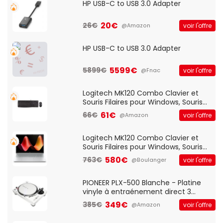
HP USB-C to USB 3.0 Adapter
20€
26€
voir l'offre
@Amazon
HP USB-C to USB 3.0 Adapter
5599€
5899€
voir l'offre
@Fnac
Logitech MK120 Combo Clavier et
Souris Filaires pour Windows, Souris
Optique Filaire, Connexion USB Plug
61€
66€
voir l'offre
@Amazon
And Play, Confortable, Taille
Standard, PC/Portable, Clavier
QWERTY UK - Noir
Logitech MK120 Combo Clavier et
Souris Filaires pour Windows, Souris
Optique Filaire, Connexion USB Plug
580€
763€
voir l'offre
@Boulanger
And Play, Confortable, Taille
Standard, PC/Portable, Clavier
QWERTY UK - Noir
PIONEER PLX-500 Blanche - Platine
vinyle à entraénement direct 3
vitesses (33-45-78 trs/min) avec
349€
385€
voir l'offre
@Amazon
pre-ampli intégré et port USB