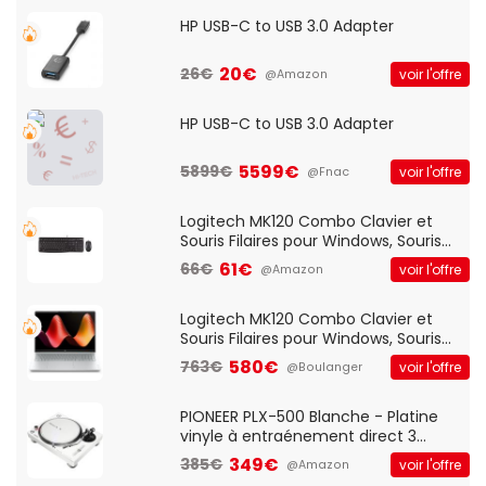
HP USB-C to USB 3.0 Adapter
20€
26€
voir l'offre
@Amazon
HP USB-C to USB 3.0 Adapter
5599€
5899€
voir l'offre
@Fnac
Logitech MK120 Combo Clavier et
Souris Filaires pour Windows, Souris
Optique Filaire, Connexion USB Plug
61€
66€
voir l'offre
@Amazon
And Play, Confortable, Taille
Standard, PC/Portable, Clavier
QWERTY UK - Noir
Logitech MK120 Combo Clavier et
Souris Filaires pour Windows, Souris
Optique Filaire, Connexion USB Plug
580€
763€
voir l'offre
@Boulanger
And Play, Confortable, Taille
Standard, PC/Portable, Clavier
QWERTY UK - Noir
PIONEER PLX-500 Blanche - Platine
vinyle à entraénement direct 3
vitesses (33-45-78 trs/min) avec
349€
385€
voir l'offre
@Amazon
pre-ampli intégré et port USB