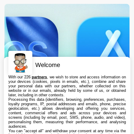
Welcome
With our 226
partners
, we wish to store and access information on
your devices (cookies, pixels in emails, etc.), combine and share
your personal data with our partners, whether collected on this
website or in our emails, already held by some of us, or obtained
later, including in other contexts.
Processing this data (identifiers, browsing, preferences, purchases,
loyalty programs, IP, postal addresses and emails, phone, precise
geolocation, etc.) allows developing and offering you services,
content, commercial offers and ads across your devices and
L’App Store est en panne pour plusieurs
screens (including by email, post, SMS, phone, audio, and video),
utilisateurs, selon Apple
personalising them, measuring their performance, and analysing
audiences.
You can "accept all" and withdraw your consent at any time via the
7 Aug. 2026 • 19:34