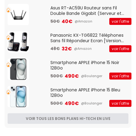
Asus RT-AC59U Routeur sans Fil
Double Bande Gigabit (Serveur et
Client VPN, Triple Vlan, Mode Point
40€
50€
voir l'offre
@Amazon
d'accès et Bridge, contrôle Parental,
Qos)
Panasonic KX-TG6822 Téléphones
Sans fil Répondeur Ecran [Version
Française]
32€
48€
voir l'offre
@Amazon
Smartphone APPLE iPhone 15 Noir
128Go
490€
500€
voir l'offre
@Boulanger
Smartphone APPLE iPhone 15 Bleu
128Go
490€
500€
voir l'offre
@Boulanger
VOIR TOUS LES BONS PLANS HI-TECH EN LIVE