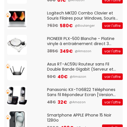
61€
voir l'offre
@Amazon
And Play, Confortable, Taille
Standard, PC/Portable, Clavier
QWERTY UK - Noir
Logitech MK120 Combo Clavier et
Souris Filaires pour Windows, Souris
Optique Filaire, Connexion USB Plug
580€
763€
voir l'offre
@Boulanger
And Play, Confortable, Taille
Standard, PC/Portable, Clavier
QWERTY UK - Noir
PIONEER PLX-500 Blanche - Platine
vinyle à entraénement direct 3
vitesses (33-45-78 trs/min) avec
349€
385€
voir l'offre
@Amazon
pre-ampli intégré et port USB
Asus RT-AC59U Routeur sans Fil
Double Bande Gigabit (Serveur et
Client VPN, Triple Vlan, Mode Point
40€
50€
voir l'offre
@Amazon
d'accès et Bridge, contrôle Parental,
Qos)
Panasonic KX-TG6822 Téléphones
Sans fil Répondeur Ecran [Version
Française]
32€
48€
voir l'offre
@Amazon
Smartphone APPLE iPhone 15 Noir
128Go