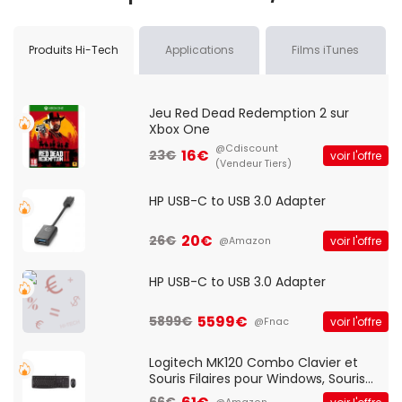
Produits Hi-Tech
Applications
Films iTunes
Jeu Red Dead Redemption 2 sur
Xbox One
@Cdiscount
16€
23€
voir l'offre
(Vendeur Tiers)
HP USB-C to USB 3.0 Adapter
20€
26€
voir l'offre
@Amazon
HP USB-C to USB 3.0 Adapter
5599€
5899€
voir l'offre
@Fnac
Logitech MK120 Combo Clavier et
Souris Filaires pour Windows, Souris
Optique Filaire, Connexion USB Plug
66€