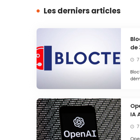
Les derniers articles
Blo
de 
7
Bloc
déma
Ope
IA 
7
Open