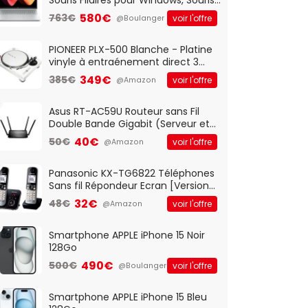
Optique Filaire, Connexion USB Plug
580€
763€
voir l'offre
@Boulanger
And Play, Confortable, Taille
Standard, PC/Portable, Clavier
QWERTY UK - Noir
PIONEER PLX-500 Blanche - Platine
vinyle à entraénement direct 3
vitesses (33-45-78 trs/min) avec
349€
385€
voir l'offre
@Amazon
pre-ampli intégré et port USB
Asus RT-AC59U Routeur sans Fil
Double Bande Gigabit (Serveur et
Client VPN, Triple Vlan, Mode Point
40€
50€
voir l'offre
@Amazon
d'accès et Bridge, contrôle
Parental, Qos)
Panasonic KX-TG6822 Téléphones
Sans fil Répondeur Ecran [Version
Française]
32€
48€
voir l'offre
@Amazon
Smartphone APPLE iPhone 15 Noir
128Go
490€
500€
voir l'offre
@Boulanger
Smartphone APPLE iPhone 15 Bleu