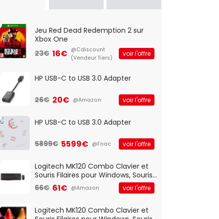
Jeu Red Dead Redemption 2 sur
Xbox One
@Cdiscount
16€
23€
voir l'offre
(Vendeur Tiers)
HP USB-C to USB 3.0 Adapter
20€
26€
voir l'offre
@Amazon
HP USB-C to USB 3.0 Adapter
5599€
5899€
voir l'offre
@Fnac
Logitech MK120 Combo Clavier et
Souris Filaires pour Windows, Souris
Optique Filaire, Connexion USB Plug
61€
66€
voir l'offre
@Amazon
And Play, Confortable, Taille
Standard, PC/Portable, Clavier
QWERTY UK - Noir
Logitech MK120 Combo Clavier et
Souris Filaires pour Windows, Souris