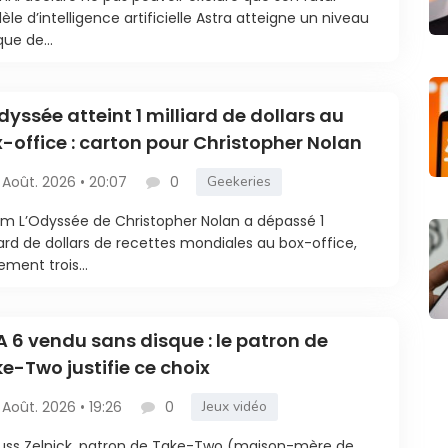
le d’intelligence artificielle Astra atteigne un niveau
que de...
dyssée atteint 1 milliard de dollars au
-office : carton pour Christopher Nolan
 Août. 2026 • 20:07
0
Geekeries
ilm L’Odyssée de Christopher Nolan a dépassé 1
iard de dollars de recettes mondiales au box-office,
ement trois...
 6 vendu sans disque : le patron de
e-Two justifie ce choix
 Août. 2026 • 19:26
0
Jeux vidéo
uss Zelnick, patron de Take-Two (maison-mère de