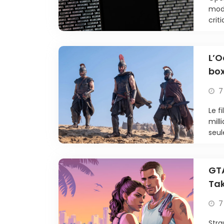
modè
criti
L’O
box
7
Le f
mill
seul
GTA
Tak
7
Stra