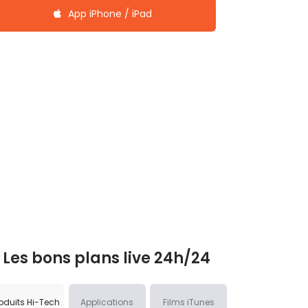
App iPhone / iPad
Les bons plans live 24h/24
oduits Hi-Tech
Applications
Films iTunes