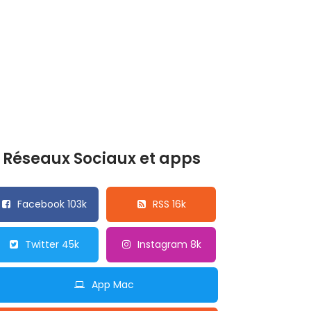
Réseaux Sociaux et apps
Facebook 103k
RSS 16k
Twitter 45k
Instagram 8k
App Mac