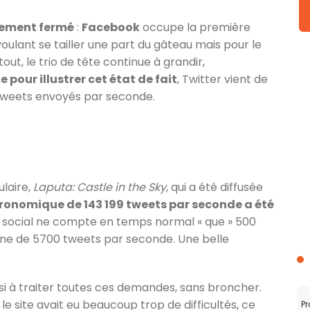
vement fermé
:
Facebook
occupe la première
oulant se tailler une part du gâteau mais pour le
t, le trio de tête continue à grandir,
pour illustrer cet état de fait
, Twitter vient de
tweets envoyés par seconde.
ulaire,
Laputa: Castle in the Sky
, qui a été diffusée
ronomique de 143 199 tweets par seconde a été
au social ne compte en temps normal « que » 500
nne de 5700 tweets par seconde. Une belle
ssi à traiter toutes ces demandes, sans broncher.
 site avait eu beaucoup trop de difficultés, ce
Pr