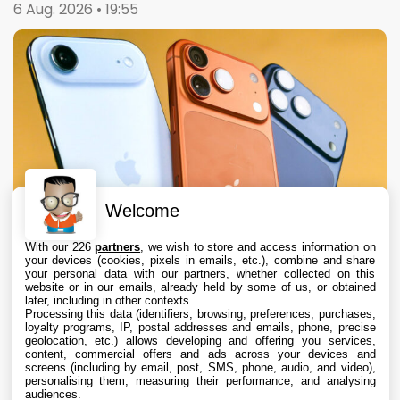
6 Aug. 2026 • 19:55
Welcome
With our 226
partners
, we wish to store and access information on
your devices (cookies, pixels in emails, etc.), combine and share
your personal data with our partners, whether collected on this
website or in our emails, already held by some of us, or obtained
later, including in other contexts.
Processing this data (identifiers, browsing, preferences, purchases,
loyalty programs, IP, postal addresses and emails, phone, precise
geolocation, etc.) allows developing and offering you services,
content, commercial offers and ads across your devices and
Apple augmente les valeurs de reprise des
screens (including by email, post, SMS, phone, audio, and video),
iPhone, iPad, Mac et Apple Watch
personalising them, measuring their performance, and analysing
audiences.