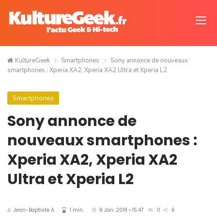
KultureGeek
Smartphones
Sony annonce de nouveaux
smartphones : Xperia XA2, Xperia XA2 Ultra et Xperia L2
Smartphones
Sony annonce de
nouveaux smartphones :
Xperia XA2, Xperia XA2
Ultra et Xperia L2
Jean-Baptiste A.
1 min.
8 Jan. 2018 • 15:47
0
6