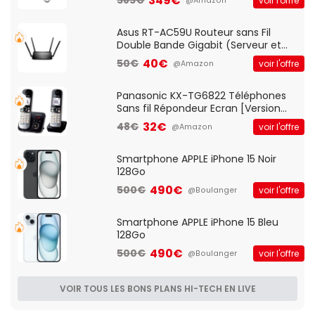
349€
voir l'offre
@Amazon
pre-ampli intégré et port USB
Asus RT-AC59U Routeur sans Fil
Double Bande Gigabit (Serveur et
Client VPN, Triple Vlan, Mode Point
40€
50€
voir l'offre
@Amazon
d'accès et Bridge, contrôle Parental,
Qos)
Panasonic KX-TG6822 Téléphones
Sans fil Répondeur Ecran [Version
Française]
32€
48€
voir l'offre
@Amazon
Smartphone APPLE iPhone 15 Noir
128Go
490€
500€
voir l'offre
@Boulanger
Smartphone APPLE iPhone 15 Bleu
128Go
490€
500€
voir l'offre
@Boulanger
VOIR TOUS LES BONS PLANS HI-TECH EN LIVE