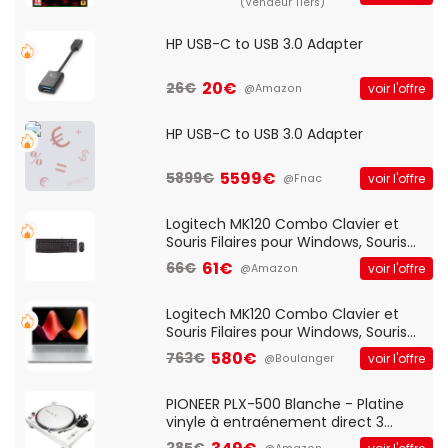
(Vendeur Tiers)
HP USB-C to USB 3.0 Adapter
20€
26€
voir l'offre
@Amazon
HP USB-C to USB 3.0 Adapter
5599€
5899€
voir l'offre
@Fnac
Logitech MK120 Combo Clavier et
Souris Filaires pour Windows, Souris
Optique Filaire, Connexion USB Plug
61€
66€
voir l'offre
@Amazon
And Play, Confortable, Taille
Standard, PC/Portable, Clavier
QWERTY UK - Noir
Logitech MK120 Combo Clavier et
Souris Filaires pour Windows, Souris
Optique Filaire, Connexion USB Plug
580€
763€
voir l'offre
@Boulanger
And Play, Confortable, Taille
Standard, PC/Portable, Clavier
QWERTY UK - Noir
PIONEER PLX-500 Blanche - Platine
vinyle à entraénement direct 3
vitesses (33-45-78 trs/min) avec
385€