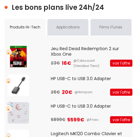
Les bons plans live 24h/24
Produits Hi-Tech
Applications
Films iTunes
Jeu Red Dead Redemption 2 sur
Xbox One
@Cdiscount
16€
23€
voir l'offre
(Vendeur Tiers)
HP USB-C to USB 3.0 Adapter
20€
26€
voir l'offre
@Amazon
HP USB-C to USB 3.0 Adapter
5599€
5899€
voir l'offre
@Fnac
Logitech MK120 Combo Clavier et