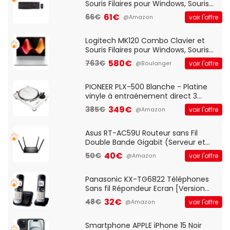
Souris Filaires pour Windows, Souris
Optique Filaire, Connexion USB Plug
61€
66€
voir l'offre
@Amazon
And Play, Confortable, Taille
Standard, PC/Portable, Clavier
QWERTY UK - Noir
Logitech MK120 Combo Clavier et
Souris Filaires pour Windows, Souris
Optique Filaire, Connexion USB Plug
580€
763€
voir l'offre
@Boulanger
And Play, Confortable, Taille
Standard, PC/Portable, Clavier
QWERTY UK - Noir
PIONEER PLX-500 Blanche - Platine
vinyle à entraénement direct 3
vitesses (33-45-78 trs/min) avec
349€
385€
voir l'offre
@Amazon
pre-ampli intégré et port USB
Asus RT-AC59U Routeur sans Fil
Double Bande Gigabit (Serveur et
Client VPN, Triple Vlan, Mode Point
40€
50€
voir l'offre
@Amazon
d'accès et Bridge, contrôle Parental,
Qos)
Panasonic KX-TG6822 Téléphones
Sans fil Répondeur Ecran [Version
Française]
32€
48€
voir l'offre
@Amazon
Smartphone APPLE iPhone 15 Noir