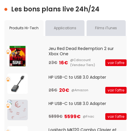
Les bons plans live 24h/24
Produits Hi-Tech
Applications
Films iTunes
Jeu Red Dead Redemption 2 sur
Xbox One
@Cdiscount
16€
23€
voir l'offre
(Vendeur Tiers)
HP USB-C to USB 3.0 Adapter
20€
26€
voir l'offre
@Amazon
HP USB-C to USB 3.0 Adapter
5599€
5899€
voir l'offre
@Fnac
Logitech MK120 Combo Clavier et