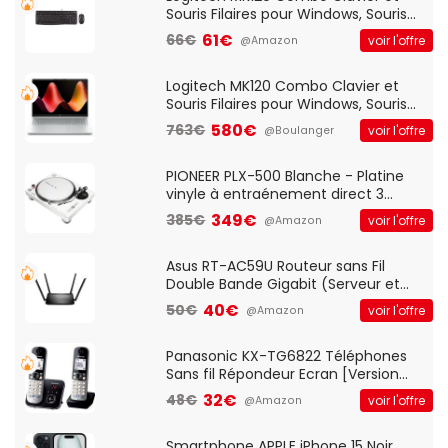
Souris Filaires pour Windows, Souris
Optique Filaire, Connexion USB Plug
61€
66€
voir l'offre
@Amazon
And Play, Confortable, Taille
Standard, PC/Portable, Clavier
QWERTY UK - Noir
Logitech MK120 Combo Clavier et
Souris Filaires pour Windows, Souris
Optique Filaire, Connexion USB Plug
580€
763€
voir l'offre
@Boulanger
And Play, Confortable, Taille
Standard, PC/Portable, Clavier
QWERTY UK - Noir
PIONEER PLX-500 Blanche - Platine
vinyle à entraénement direct 3
vitesses (33-45-78 trs/min) avec
349€
385€
voir l'offre
@Amazon
pre-ampli intégré et port USB
Asus RT-AC59U Routeur sans Fil
Double Bande Gigabit (Serveur et
Client VPN, Triple Vlan, Mode Point
40€
50€
voir l'offre
@Amazon
d'accès et Bridge, contrôle Parental,
Qos)
Panasonic KX-TG6822 Téléphones
Sans fil Répondeur Ecran [Version
Française]
32€
48€
voir l'offre
@Amazon
Smartphone APPLE iPhone 15 Noir