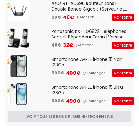
Asus RT-AC59U Routeur sans Fil
Double Bande Gigabit (Serveur et
Client VPN, Triple Vlan, Mode Point
40€
50€
voir l'offre
@Amazon
d'accès et Bridge, contrôle Parental,
Qos)
Panasonic KX-TG6822 Téléphones
Sans fil Répondeur Ecran [Version
Française]
32€
48€
voir l'offre
@Amazon
Smartphone APPLE iPhone 15 Noir
128Go
490€
500€
voir l'offre
@Boulanger
Smartphone APPLE iPhone 15 Bleu
128Go
490€
500€
voir l'offre
@Boulanger
VOIR TOUS LES BONS PLANS HI-TECH EN LIVE