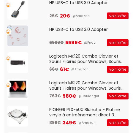
HP USB-C to USB 3.0 Adapter
20€
26€
voir l'offre
@Amazon
HP USB-C to USB 3.0 Adapter
5599€
5899€
voir l'offre
@Fnac
Logitech MK120 Combo Clavier et
Souris Filaires pour Windows, Souris
Optique Filaire, Connexion USB Plug
61€
66€
voir l'offre
@Amazon
And Play, Confortable, Taille
Standard, PC/Portable, Clavier
QWERTY UK - Noir
Logitech MK120 Combo Clavier et
Souris Filaires pour Windows, Souris
Optique Filaire, Connexion USB Plug
580€
763€
voir l'offre
@Boulanger
And Play, Confortable, Taille
Standard, PC/Portable, Clavier
QWERTY UK - Noir
PIONEER PLX-500 Blanche - Platine
vinyle à entraénement direct 3
vitesses (33-45-78 trs/min) avec
349€
385€
voir l'offre
@Amazon
pre-ampli intégré et port USB