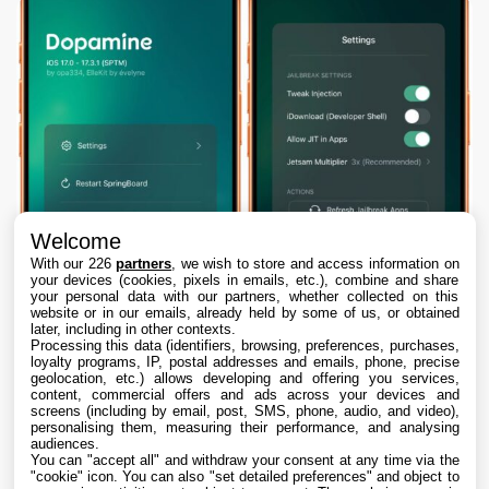
Welcome
With our 226
partners
, we wish to store and access information on
your devices (cookies, pixels in emails, etc.), combine and share
your personal data with our partners, whether collected on this
website or in our emails, already held by some of us, or obtained
later, including in other contexts.
Processing this data (identifiers, browsing, preferences, purchases,
loyalty programs, IP, postal addresses and emails, phone, precise
geolocation, etc.) allows developing and offering you services,
content, commercial offers and ads across your devices and
Dopamine 3, le jailbreak pour iOS 26 sur
screens (including by email, post, SMS, phone, audio, and video),
iPhone, est disponible
personalising them, measuring their performance, and analysing
audiences.
You can "accept all" and withdraw your consent at any time via the
7 Aug. 2026 • 22:44
"cookie" icon
. You can also "set detailed preferences" and object to