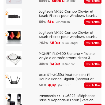
5599€
5899€
voir l'offre
@Fnac
Logitech MK120 Combo Clavier et
Souris Filaires pour Windows, Souris
Optique Filaire, Connexion USB Plug
61€
66€
voir l'offre
@Amazon
And Play, Confortable, Taille
Standard, PC/Portable, Clavier
QWERTY UK - Noir
Logitech MK120 Combo Clavier et
Souris Filaires pour Windows, Souris
Optique Filaire, Connexion USB Plug
580€
763€
voir l'offre
@Boulanger
And Play, Confortable, Taille
Standard, PC/Portable, Clavier
QWERTY UK - Noir
PIONEER PLX-500 Blanche - Platine
vinyle à entraénement direct 3
vitesses (33-45-78 trs/min) avec
349€
385€
voir l'offre
@Amazon
pre-ampli intégré et port USB
Asus RT-AC59U Routeur sans Fil
Double Bande Gigabit (Serveur et
Client VPN, Triple Vlan, Mode Point
40€
50€
voir l'offre
@Amazon
d'accès et Bridge, contrôle Parental,
Qos)
Panasonic KX-TG6822 Téléphones
Sans fil Répondeur Ecran [Version
Française]