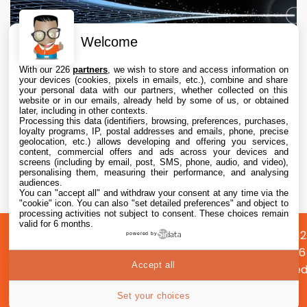
Welcome
With our 226
partners
, we wish to store and access information on
your devices (cookies, pixels in emails, etc.), combine and share
your personal data with our partners, whether collected on this
website or in our emails, already held by some of us, or obtained
later, including in other contexts.
Processing this data (identifiers, browsing, preferences, purchases,
loyalty programs, IP, postal addresses and emails, phone, precise
geolocation, etc.) allows developing and offering you services,
content, commercial offers and ads across your devices and
Meta lance Muse Code, son agent IA Vibe
screens (including by email, post, SMS, phone, audio, and video),
Coding pour macOS et Linux
personalising them, measuring their performance, and analysing
audiences.
You can "accept all" and withdraw your consent at any time via the
6 Aug. 2026 • 11:15
"cookie" icon
. You can also "set detailed preferences" and object to
processing activities not subject to consent. These choices remain
valid for 6 months.
A
Préférences
Confidentialité
© 2012
powered by
propos
cookies
2026
Accept all
i2CMed
|
58
Set your choices