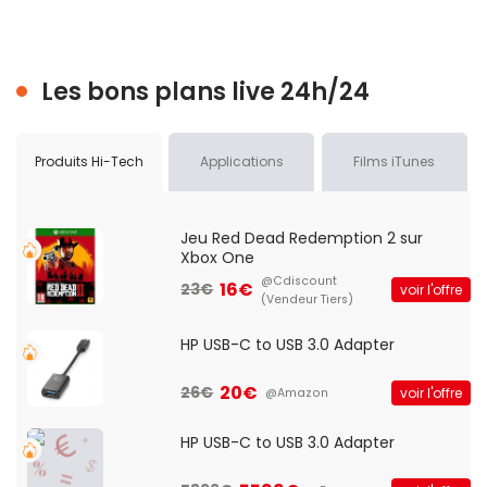
Les bons plans live 24h/24
Produits Hi-Tech
Applications
Films iTunes
Jeu Red Dead Redemption 2 sur
Xbox One
@Cdiscount
16€
23€
voir l'offre
(Vendeur Tiers)
HP USB-C to USB 3.0 Adapter
20€
26€
voir l'offre
@Amazon
HP USB-C to USB 3.0 Adapter