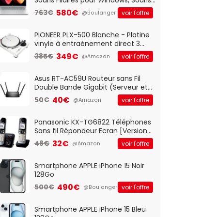
Optique Filaire, Connexion USB Plug
580€
763€
voir l'offre
@Boulanger
And Play, Confortable, Taille
Standard, PC/Portable, Clavier
QWERTY UK - Noir
PIONEER PLX-500 Blanche - Platine
vinyle à entraénement direct 3
vitesses (33-45-78 trs/min) avec
349€
385€
voir l'offre
@Amazon
pre-ampli intégré et port USB
Asus RT-AC59U Routeur sans Fil
Double Bande Gigabit (Serveur et
Client VPN, Triple Vlan, Mode Point
40€
50€
voir l'offre
@Amazon
d'accès et Bridge, contrôle
Parental, Qos)
Panasonic KX-TG6822 Téléphones
Sans fil Répondeur Ecran [Version
Française]
32€
48€
voir l'offre
@Amazon
Smartphone APPLE iPhone 15 Noir
128Go
490€
500€
voir l'offre
@Boulanger
Smartphone APPLE iPhone 15 Bleu