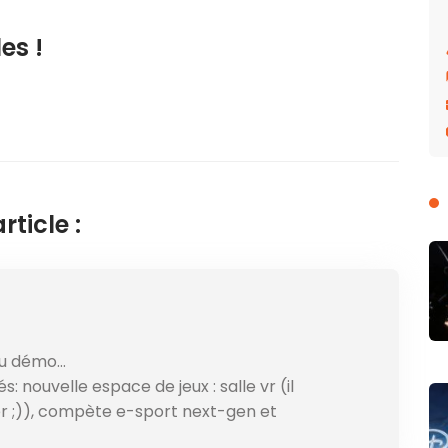
es !
ticle :
eu démo…
tés: nouvelle espace de jeux : salle vr (il
 ;)), compète e-sport next-gen et