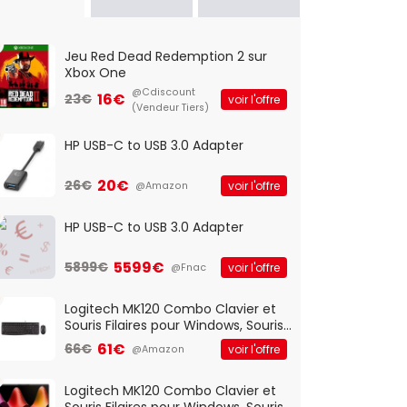
Jeu Red Dead Redemption 2 sur
Xbox One
@Cdiscount
16€
23€
voir l'offre
(Vendeur Tiers)
HP USB-C to USB 3.0 Adapter
20€
26€
voir l'offre
@Amazon
HP USB-C to USB 3.0 Adapter
5599€
5899€
voir l'offre
@Fnac
Logitech MK120 Combo Clavier et
Souris Filaires pour Windows, Souris
Optique Filaire, Connexion USB Plug
61€
66€
voir l'offre
@Amazon
And Play, Confortable, Taille
Standard, PC/Portable, Clavier
QWERTY UK - Noir
Logitech MK120 Combo Clavier et
Souris Filaires pour Windows, Souris