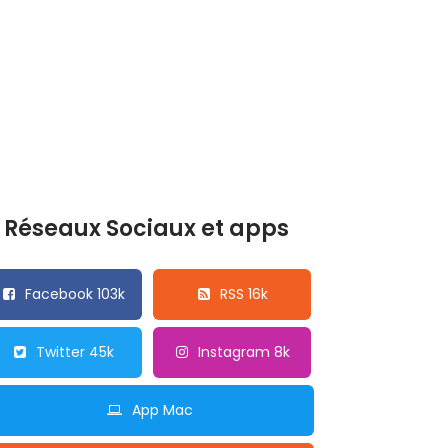
Réseaux Sociaux et apps
Facebook 103k
RSS 16k
Twitter 45k
Instagram 8k
App Mac