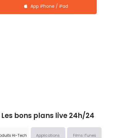
App iPhone / iPad
Les bons plans live 24h/24
oduits Hi-Tech
Applications
Films iTunes