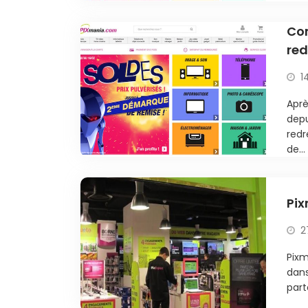
Com
red
1
Aprè
depu
redr
de...
Pix
2
Pixm
dans
part