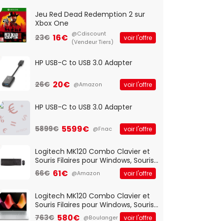
Jeu Red Dead Redemption 2 sur
Xbox One
@Cdiscount
16€
23€
voir l'offre
(Vendeur Tiers)
HP USB-C to USB 3.0 Adapter
20€
26€
voir l'offre
@Amazon
HP USB-C to USB 3.0 Adapter
5599€
5899€
voir l'offre
@Fnac
Logitech MK120 Combo Clavier et
Souris Filaires pour Windows, Souris
Optique Filaire, Connexion USB Plug
61€
66€
voir l'offre
@Amazon
And Play, Confortable, Taille
Standard, PC/Portable, Clavier
QWERTY UK - Noir
Logitech MK120 Combo Clavier et
Souris Filaires pour Windows, Souris
Optique Filaire, Connexion USB Plug
580€
763€
voir l'offre
@Boulanger