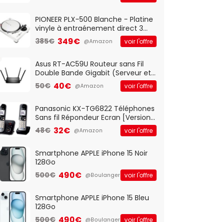
And Play, Confortable, Taille
Standard, PC/Portable, Clavier
QWERTY UK - Noir
PIONEER PLX-500 Blanche - Platine
vinyle à entraénement direct 3
vitesses (33-45-78 trs/min) avec
349€
385€
voir l'offre
@Amazon
pre-ampli intégré et port USB
Asus RT-AC59U Routeur sans Fil
Double Bande Gigabit (Serveur et
Client VPN, Triple Vlan, Mode Point
40€
50€
voir l'offre
@Amazon
d'accès et Bridge, contrôle
Parental, Qos)
Panasonic KX-TG6822 Téléphones
Sans fil Répondeur Ecran [Version
Française]
32€
48€
voir l'offre
@Amazon
Smartphone APPLE iPhone 15 Noir
128Go
490€
500€
voir l'offre
@Boulanger
Smartphone APPLE iPhone 15 Bleu
128Go
490€
500€
voir l'offre
@Boulanger