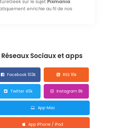
tureGeek sur le sujet
Pixmania
atiquement enrichie au fil de nos
Réseaux Sociaux et apps
Facebook 103k
RSS 16k
Twitter 45k
Instagram 8k
App Mac
App iPhone / iPad