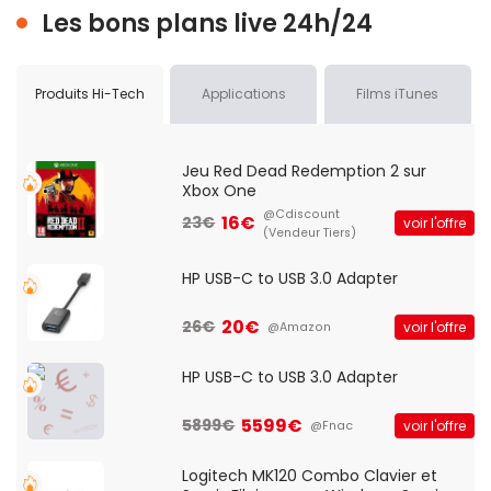
Les bons plans live 24h/24
Produits Hi-Tech
Applications
Films iTunes
Jeu Red Dead Redemption 2 sur
Xbox One
@Cdiscount
16€
23€
voir l'offre
(Vendeur Tiers)
HP USB-C to USB 3.0 Adapter
20€
26€
voir l'offre
@Amazon
HP USB-C to USB 3.0 Adapter
5599€
5899€
voir l'offre
@Fnac
Logitech MK120 Combo Clavier et