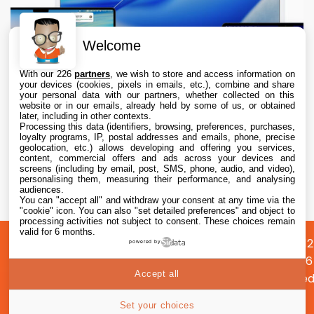
Welcome
With our 226
partners
, we wish to store and access information on
your devices (cookies, pixels in emails, etc.), combine and share
your personal data with our partners, whether collected on this
website or in our emails, already held by some of us, or obtained
later, including in other contexts.
Processing this data (identifiers, browsing, preferences, purchases,
loyalty programs, IP, postal addresses and emails, phone, precise
geolocation, etc.) allows developing and offering you services,
content, commercial offers and ads across your devices and
macOS 26.6.1 est disponible, avec macOS
screens (including by email, post, SMS, phone, audio, and video),
15.7.9 et macOS 14.8.9
personalising them, measuring their performance, and analysing
audiences.
You can "accept all" and withdraw your consent at any time via the
6 Aug. 2026 • 19:55
"cookie" icon
. You can also "set detailed preferences" and object to
processing activities not subject to consent. These choices remain
valid for 6 months.
A
Préférences
Confidentialité
© 2012
powered by
propos
cookies
2026
Accept all
i2CMed
|
60
Set your choices