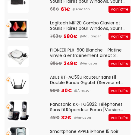
Souris Filaires pour Windows, Souris
Optique Filaire, Connexion USB Plug
61€
66€
voir l'offre
@Amazon
And Play, Confortable, Taille
Standard, PC/Portable, Clavier
QWERTY UK - Noir
Logitech MK120 Combo Clavier et
Souris Filaires pour Windows, Souris
Optique Filaire, Connexion USB Plug
580€
763€
voir l'offre
@Boulanger
And Play, Confortable, Taille
Standard, PC/Portable, Clavier
QWERTY UK - Noir
PIONEER PLX-500 Blanche - Platine
vinyle à entraénement direct 3
vitesses (33-45-78 trs/min) avec
349€
385€
voir l'offre
@Amazon
pre-ampli intégré et port USB
Asus RT-AC59U Routeur sans Fil
Double Bande Gigabit (Serveur et
Client VPN, Triple Vlan, Mode Point
40€
50€
voir l'offre
@Amazon
d'accès et Bridge, contrôle Parental,
Qos)
Panasonic KX-TG6822 Téléphones
Sans fil Répondeur Ecran [Version
Française]
32€
48€
voir l'offre
@Amazon
Smartphone APPLE iPhone 15 Noir