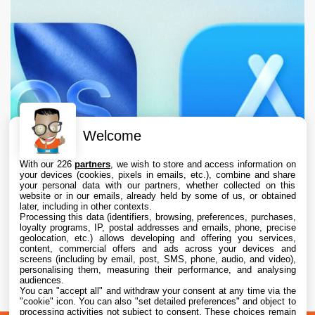
Welcome
With our 226
partners
, we wish to store and access information on
your devices (cookies, pixels in emails, etc.), combine and share
your personal data with our partners, whether collected on this
website or in our emails, already held by some of us, or obtained
later, including in other contexts.
Processing this data (identifiers, browsing, preferences, purchases,
loyalty programs, IP, postal addresses and emails, phone, precise
geolocation, etc.) allows developing and offering you services,
content, commercial offers and ads across your devices and
L’App Store est en panne pour plusieurs
screens (including by email, post, SMS, phone, audio, and video),
utilisateurs, selon Apple
personalising them, measuring their performance, and analysing
audiences.
You can "accept all" and withdraw your consent at any time via the
7 Aug. 2026 • 19:34
"cookie" icon
. You can also "set detailed preferences" and object to
processing activities not subject to consent. These choices remain