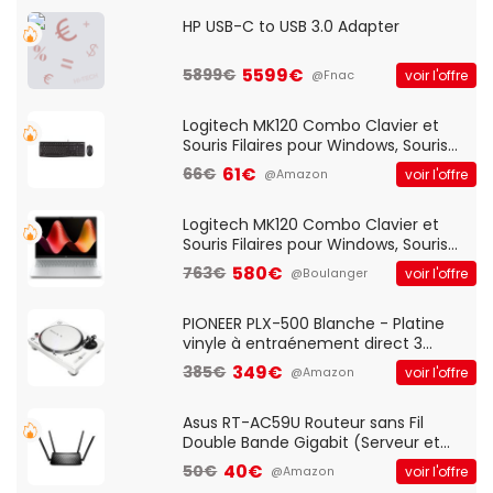
HP USB-C to USB 3.0 Adapter
5599€
5899€
voir l'offre
@Fnac
Logitech MK120 Combo Clavier et
Souris Filaires pour Windows, Souris
Optique Filaire, Connexion USB Plug
61€
66€
voir l'offre
@Amazon
And Play, Confortable, Taille
Standard, PC/Portable, Clavier
QWERTY UK - Noir
Logitech MK120 Combo Clavier et
Souris Filaires pour Windows, Souris
Optique Filaire, Connexion USB Plug
580€
763€
voir l'offre
@Boulanger
And Play, Confortable, Taille
Standard, PC/Portable, Clavier
QWERTY UK - Noir
PIONEER PLX-500 Blanche - Platine
vinyle à entraénement direct 3
vitesses (33-45-78 trs/min) avec
349€
385€
voir l'offre
@Amazon
pre-ampli intégré et port USB
Asus RT-AC59U Routeur sans Fil
Double Bande Gigabit (Serveur et
Client VPN, Triple Vlan, Mode Point
40€
50€
voir l'offre
@Amazon
d'accès et Bridge, contrôle Parental,