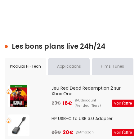
Les bons plans live 24h/24
Produits Hi-Tech
Applications
Films iTunes
Jeu Red Dead Redemption 2 sur
Xbox One
@Cdiscount
16€
23€
voir l'offre
(Vendeur Tiers)
HP USB-C to USB 3.0 Adapter
20€
26€
voir l'offre
@Amazon