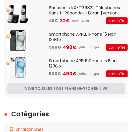
Qos)
Panasonic KX-TG6822 Téléphones
Sans fil Répondeur Ecran [Version
Française]
32€
48€
voir l'offre
@Amazon
Smartphone APPLE iPhone 15 Noir
128Go
490€
500€
voir l'offre
@Boulanger
Smartphone APPLE iPhone 15 Bleu
128Go
490€
500€
voir l'offre
@Boulanger
VOIR TOUS LES BONS PLANS HI-TECH EN LIVE
Catégories
Smartphones