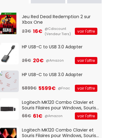
Jeu Red Dead Redemption 2 sur
Xbox One
@Cdiscount
16€
23€
voir l'offre
(Vendeur Tiers)
HP USB-C to USB 3.0 Adapter
20€
26€
voir l'offre
@Amazon
HP USB-C to USB 3.0 Adapter
5599€
5899€
voir l'offre
@Fnac
Logitech MK120 Combo Clavier et
Souris Filaires pour Windows, Souris
Optique Filaire, Connexion USB Plug
61€
66€
voir l'offre
@Amazon
And Play, Confortable, Taille
Standard, PC/Portable, Clavier
QWERTY UK - Noir
Logitech MK120 Combo Clavier et
Souris Filaires pour Windows, Souris