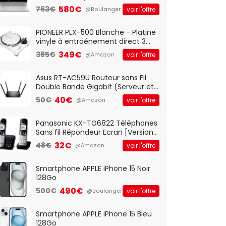
Optique Filaire, Connexion USB Plug
580€
763€
voir l'offre
@Boulanger
And Play, Confortable, Taille
Standard, PC/Portable, Clavier
QWERTY UK - Noir
PIONEER PLX-500 Blanche - Platine
vinyle à entraénement direct 3
vitesses (33-45-78 trs/min) avec
349€
385€
voir l'offre
@Amazon
pre-ampli intégré et port USB
Asus RT-AC59U Routeur sans Fil
Double Bande Gigabit (Serveur et
Client VPN, Triple Vlan, Mode Point
40€
50€
voir l'offre
@Amazon
d'accès et Bridge, contrôle
Parental, Qos)
Panasonic KX-TG6822 Téléphones
Sans fil Répondeur Ecran [Version
Française]
32€
48€
voir l'offre
@Amazon
Smartphone APPLE iPhone 15 Noir
128Go
490€
500€
voir l'offre
@Boulanger
Smartphone APPLE iPhone 15 Bleu
128Go