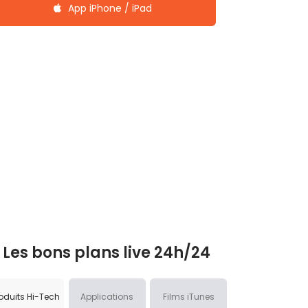
App iPhone / iPad
Les bons plans live 24h/24
oduits Hi-Tech
Applications
Films iTunes