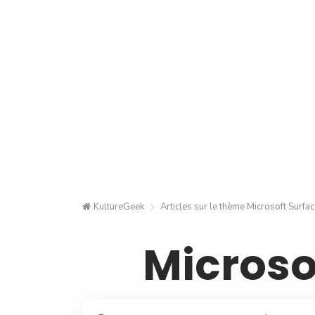
KultureGeek
Articles sur le thème
Microsoft Surfac
Microso