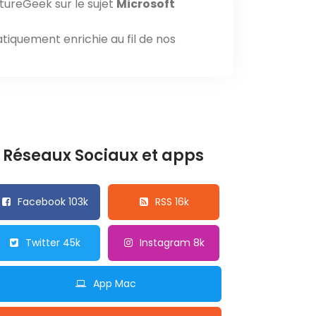
tureGeek sur le sujet
Microsoft
tiquement enrichie au fil de nos
Réseaux Sociaux et apps
Facebook 103k
RSS 16k
Twitter 45k
Instagram 8k
App Mac