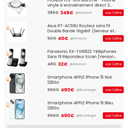
vinyle à entraénement direct 3
vitesses (33-45-78 trs/min) avec
349€
385€
voir l'offre
@Amazon
pre-ampli intégré et port USB
Asus RT-AC59U Routeur sans Fil
Double Bande Gigabit (Serveur et
Client VPN, Triple Vlan, Mode Point
40€
50€
voir l'offre
@Amazon
d'accès et Bridge, contrôle Parental,
Qos)
Panasonic KX-TG6822 Téléphones
Sans fil Répondeur Ecran [Version
Française]
32€
48€
voir l'offre
@Amazon
Smartphone APPLE iPhone 15 Noir
128Go
490€
500€
voir l'offre
@Boulanger
Smartphone APPLE iPhone 15 Bleu
128Go
490€
500€
voir l'offre
@Boulanger