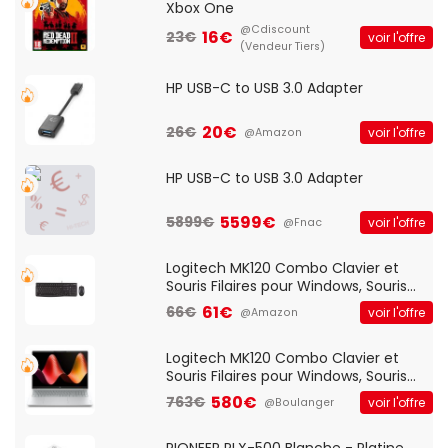
Xbox One
@Cdiscount
16€
23€
voir l'offre
(Vendeur Tiers)
HP USB-C to USB 3.0 Adapter
20€
26€
voir l'offre
@Amazon
HP USB-C to USB 3.0 Adapter
5599€
5899€
voir l'offre
@Fnac
Logitech MK120 Combo Clavier et
Souris Filaires pour Windows, Souris
Optique Filaire, Connexion USB Plug
61€
66€
voir l'offre
@Amazon
And Play, Confortable, Taille
Standard, PC/Portable, Clavier
QWERTY UK - Noir
Logitech MK120 Combo Clavier et
Souris Filaires pour Windows, Souris
Optique Filaire, Connexion USB Plug
580€
763€
voir l'offre
@Boulanger
And Play, Confortable, Taille
Standard, PC/Portable, Clavier
QWERTY UK - Noir
PIONEER PLX-500 Blanche - Platine