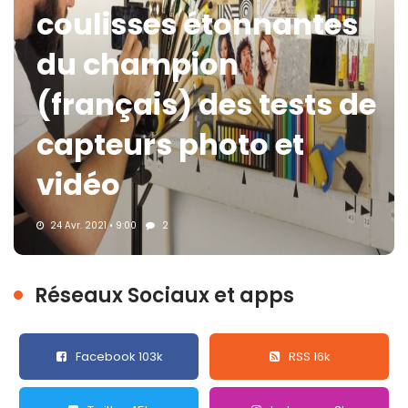
coulisses étonnantes
du champion
(français) des tests de
capteurs photo et
vidéo
24 Avr. 2021 • 9:00
2
Réseaux Sociaux et apps
Facebook 103k
RSS 16k