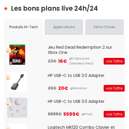
Les bons plans live 24h/24
Produits Hi-Tech
Applications
Films iTunes
Jeu Red Dead Redemption 2 sur
Xbox One
@Cdiscount
16€
23€
voir l'offre
(Vendeur Tiers)
HP USB-C to USB 3.0 Adapter
20€
26€
voir l'offre
@Amazon
HP USB-C to USB 3.0 Adapter
5599€
5899€
voir l'offre
@Fnac
Logitech MK120 Combo Clavier et