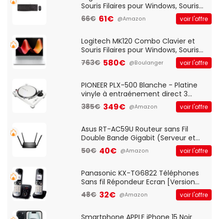
Souris Filaires pour Windows, Souris
Optique Filaire, Connexion USB Plug
61€
66€
voir l'offre
@Amazon
And Play, Confortable, Taille
Standard, PC/Portable, Clavier
QWERTY UK - Noir
Logitech MK120 Combo Clavier et
Souris Filaires pour Windows, Souris
Optique Filaire, Connexion USB Plug
580€
763€
voir l'offre
@Boulanger
And Play, Confortable, Taille
Standard, PC/Portable, Clavier
QWERTY UK - Noir
PIONEER PLX-500 Blanche - Platine
vinyle à entraénement direct 3
vitesses (33-45-78 trs/min) avec
349€
385€
voir l'offre
@Amazon
pre-ampli intégré et port USB
Asus RT-AC59U Routeur sans Fil
Double Bande Gigabit (Serveur et
Client VPN, Triple Vlan, Mode Point
40€
50€
voir l'offre
@Amazon
d'accès et Bridge, contrôle Parental,
Qos)
Panasonic KX-TG6822 Téléphones
Sans fil Répondeur Ecran [Version
Française]
32€
48€
voir l'offre
@Amazon
Smartphone APPLE iPhone 15 Noir