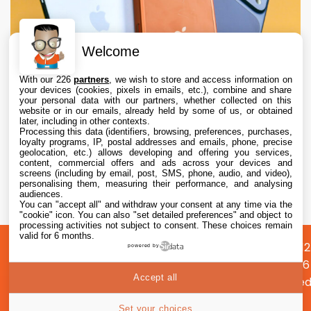
Welcome
With our 226
partners
, we wish to store and access information on
your devices (cookies, pixels in emails, etc.), combine and share
your personal data with our partners, whether collected on this
website or in our emails, already held by some of us, or obtained
later, including in other contexts.
Processing this data (identifiers, browsing, preferences, purchases,
loyalty programs, IP, postal addresses and emails, phone, precise
geolocation, etc.) allows developing and offering you services,
content, commercial offers and ads across your devices and
Apple augmente les valeurs de reprise des
screens (including by email, post, SMS, phone, audio, and video),
iPhone, iPad, Mac et Apple Watch
personalising them, measuring their performance, and analysing
audiences.
You can "accept all" and withdraw your consent at any time via the
6 Aug. 2026 • 19:02
"cookie" icon
. You can also "set detailed preferences" and object to
processing activities not subject to consent. These choices remain
valid for 6 months.
A
Préférences
Confidentialité
© 2012
powered by
propos
cookies
2026
Accept all
i2CMed
|
40
Set your choices