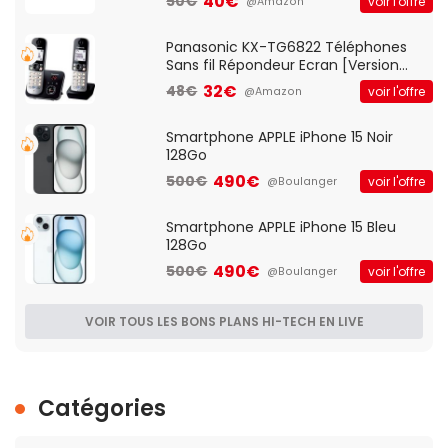
40€
50€
voir l'offre
@Amazon
d'accès et Bridge, contrôle Parental,
Qos)
Panasonic KX-TG6822 Téléphones
Sans fil Répondeur Ecran [Version
Française]
32€
48€
voir l'offre
@Amazon
Smartphone APPLE iPhone 15 Noir
128Go
490€
500€
voir l'offre
@Boulanger
Smartphone APPLE iPhone 15 Bleu
128Go
490€
500€
voir l'offre
@Boulanger
VOIR TOUS LES BONS PLANS HI-TECH EN LIVE
Catégories