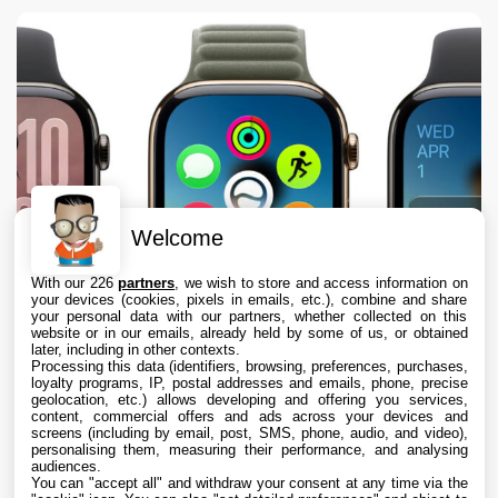
Welcome
With our 226
partners
, we wish to store and access information on
your devices (cookies, pixels in emails, etc.), combine and share
your personal data with our partners, whether collected on this
website or in our emails, already held by some of us, or obtained
later, including in other contexts.
Processing this data (identifiers, browsing, preferences, purchases,
loyalty programs, IP, postal addresses and emails, phone, precise
geolocation, etc.) allows developing and offering you services,
content, commercial offers and ads across your devices and
Apple envisage une refonte radicale de
screens (including by email, post, SMS, phone, audio, and video),
l’Apple Watch, dont des écrans ronds
personalising them, measuring their performance, and analysing
audiences.
You can "accept all" and withdraw your consent at any time via the
9 Aug. 2026 • 17:35