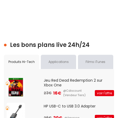
Les bons plans live 24h/24
Produits Hi-Tech
Applications
Films iTunes
Jeu Red Dead Redemption 2 sur
Xbox One
@Cdiscount
16€
23€
voir l'offre
(Vendeur Tiers)
HP USB-C to USB 3.0 Adapter
20€
26€
voir l'offre
@Amazon