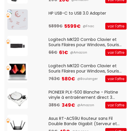
HP USB-C to USB 3.0 Adapter
5599€
5899€
voir l'offre
@Fnac
Logitech MK120 Combo Clavier et
Souris Filaires pour Windows, Souris
Optique Filaire, Connexion USB Plug
61€
66€
voir l'offre
@Amazon
And Play, Confortable, Taille
Standard, PC/Portable, Clavier
QWERTY UK - Noir
Logitech MK120 Combo Clavier et
Souris Filaires pour Windows, Souris
Optique Filaire, Connexion USB Plug
580€
763€
voir l'offre
@Boulanger
And Play, Confortable, Taille
Standard, PC/Portable, Clavier
QWERTY UK - Noir
PIONEER PLX-500 Blanche - Platine
vinyle à entraénement direct 3
vitesses (33-45-78 trs/min) avec
349€
385€
voir l'offre
@Amazon
pre-ampli intégré et port USB
Asus RT-AC59U Routeur sans Fil
Double Bande Gigabit (Serveur et
Client VPN, Triple Vlan, Mode Point