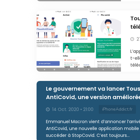
Tou
té
2
L’ap
t-el
télé
Le gouvernement va lancer Tou
AntiCovid, une version amélioré
StopCovid
14 Oct. 2020 • 21:00
iPhoneAddict.fr
Emmanuel Macron vient d’annoncer l’arriv
AntiCovid, une nouvelle application mobile
succéder à StopCovid. C’est toujours...