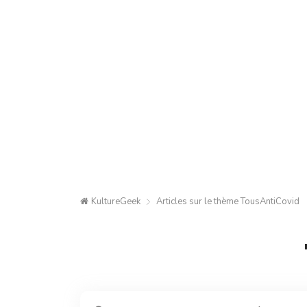
KultureGeek
Articles sur le thème
TousAntiCovid