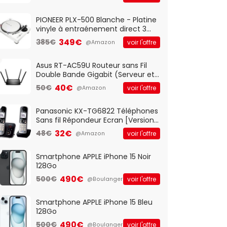
And Play, Confortable, Taille
Standard, PC/Portable, Clavier
QWERTY UK - Noir
PIONEER PLX-500 Blanche - Platine
vinyle à entraénement direct 3
vitesses (33-45-78 trs/min) avec
349€
385€
voir l'offre
@Amazon
pre-ampli intégré et port USB
Asus RT-AC59U Routeur sans Fil
Double Bande Gigabit (Serveur et
Client VPN, Triple Vlan, Mode Point
40€
50€
voir l'offre
@Amazon
d'accès et Bridge, contrôle
Parental, Qos)
Panasonic KX-TG6822 Téléphones
Sans fil Répondeur Ecran [Version
Française]
32€
48€
voir l'offre
@Amazon
Smartphone APPLE iPhone 15 Noir
128Go
490€
500€
voir l'offre
@Boulanger
Smartphone APPLE iPhone 15 Bleu
128Go
490€
500€
voir l'offre
@Boulanger