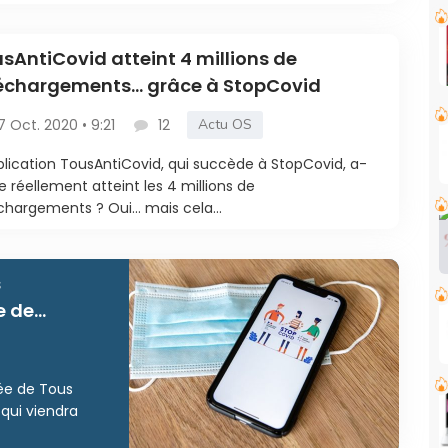
sAntiCovid atteint 4 millions de
léchargements… grâce à StopCovid
7 Oct. 2020 • 9:21
12
Actu OS
plication TousAntiCovid, qui succède à StopCovid, a-
le réellement atteint les 4 millions de
chargements ? Oui… mais cela...
s
e de
ée de Tous
 qui viendra