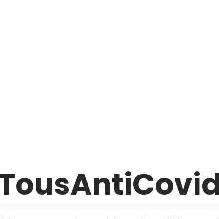
TousAntiCovi