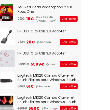
Jeu Red Dead Redemption 2 sur
Xbox One
@Cdiscount
16€
23€
voir l'offre
(Vendeur Tiers)
HP USB-C to USB 3.0 Adapter
20€
26€
voir l'offre
@Amazon
HP USB-C to USB 3.0 Adapter
5599€
5899€
voir l'offre
@Fnac
Logitech MK120 Combo Clavier et
Souris Filaires pour Windows, Souris
Optique Filaire, Connexion USB Plug
61€
66€
voir l'offre
@Amazon
And Play, Confortable, Taille
Standard, PC/Portable, Clavier
QWERTY UK - Noir
Logitech MK120 Combo Clavier et
Souris Filaires pour Windows, Souris
Optique Filaire, Connexion USB Plug
580€
763€
voir l'offre
@Boulanger