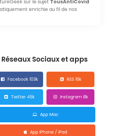
tureGeek sur le sujet
TousAntiCovid
atiquement enrichie au fil de nos
Réseaux Sociaux et apps
Facebook 103k
RSS 16k
Twitter 45k
Instagram 8k
App Mac
App iPhone / iPad