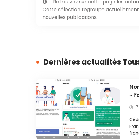
Retrouvez sur cette page les actual
Cette sélection regroupe actuellement 5
nouvelles publications.
Dernières actualités To
Non
« l
tél
7
Cédr
Fran
franç