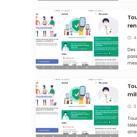
Tou
ren
4
Des 
pass
mess
Tou
mil
3
Tous
tél
atte