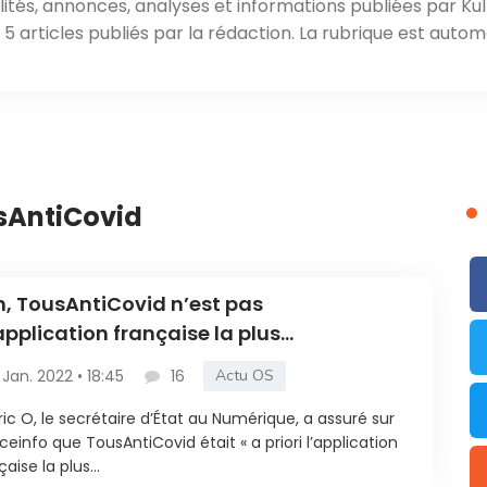
ités, annonces, analyses et informations publiées par Kul
 articles publiés par la rédaction. La rubrique est autom
usAntiCovid
, TousAntiCovid n’est pas
’application française la plus
échargée de l’histoire »
 Jan. 2022 • 18:45
16
Actu OS
ic O, le secrétaire d’État au Numérique, a assuré sur
ceinfo que TousAntiCovid était « a priori l’application
aise la plus...