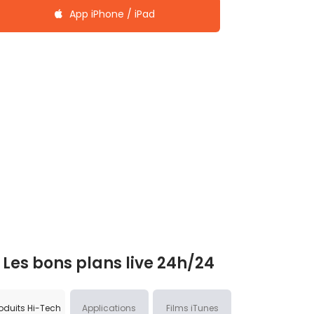
App iPhone / iPad
Les bons plans live 24h/24
oduits Hi-Tech
Applications
Films iTunes