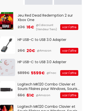
Jeu Red Dead Redemption 2 sur
Xbox One
@Cdiscount
16€
23€
voir l'offre
(Vendeur Tiers)
HP USB-C to USB 3.0 Adapter
20€
26€
voir l'offre
@Amazon
HP USB-C to USB 3.0 Adapter
5599€
5899€
voir l'offre
@Fnac
Logitech MK120 Combo Clavier et
Souris Filaires pour Windows, Souris
Optique Filaire, Connexion USB Plug
61€
66€
voir l'offre
@Amazon
And Play, Confortable, Taille
Standard, PC/Portable, Clavier
QWERTY UK - Noir
Logitech MK120 Combo Clavier et
Souris Filaires pour Windows, Souris