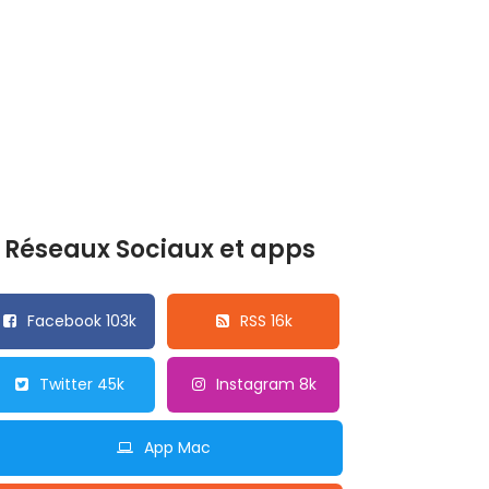
Réseaux Sociaux et apps
Facebook 103k
RSS 16k
Twitter 45k
Instagram 8k
App Mac