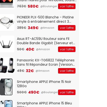
Optique Filaire, Connexion USB Plug
580€
763€
voir l'offre
@Boulanger
And Play, Confortable, Taille
Standard, PC/Portable, Clavier
QWERTY UK - Noir
PIONEER PLX-500 Blanche - Platine
vinyle à entraénement direct 3
vitesses (33-45-78 trs/min) avec
349€
385€
voir l'offre
@Amazon
pre-ampli intégré et port USB
Asus RT-AC59U Routeur sans Fil
Double Bande Gigabit (Serveur et
Client VPN, Triple Vlan, Mode Point
40€
50€
voir l'offre
@Amazon
d'accès et Bridge, contrôle
Parental, Qos)
Panasonic KX-TG6822 Téléphones
Sans fil Répondeur Ecran [Version
Française]
32€
48€
voir l'offre
@Amazon
Smartphone APPLE iPhone 15 Noir
128Go
490€
500€
voir l'offre
@Boulanger
Smartphone APPLE iPhone 15 Bleu