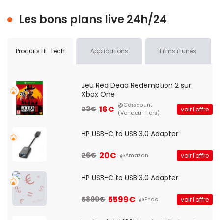
Les bons plans live 24h/24
Produits Hi-Tech
Applications
Films iTunes
Jeu Red Dead Redemption 2 sur
Xbox One
@Cdiscount
16€
23€
voir l'offre
(Vendeur Tiers)
HP USB-C to USB 3.0 Adapter
20€
26€
voir l'offre
@Amazon
HP USB-C to USB 3.0 Adapter
5599€
5899€
voir l'offre
@Fnac