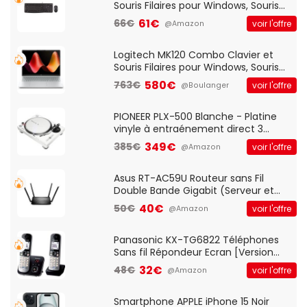
Souris Filaires pour Windows, Souris
Optique Filaire, Connexion USB Plug
61€
66€
voir l'offre
@Amazon
And Play, Confortable, Taille
Standard, PC/Portable, Clavier
QWERTY UK - Noir
Logitech MK120 Combo Clavier et
Souris Filaires pour Windows, Souris
Optique Filaire, Connexion USB Plug
580€
763€
voir l'offre
@Boulanger
And Play, Confortable, Taille
Standard, PC/Portable, Clavier
QWERTY UK - Noir
PIONEER PLX-500 Blanche - Platine
vinyle à entraénement direct 3
vitesses (33-45-78 trs/min) avec
349€
385€
voir l'offre
@Amazon
pre-ampli intégré et port USB
Asus RT-AC59U Routeur sans Fil
Double Bande Gigabit (Serveur et
Client VPN, Triple Vlan, Mode Point
40€
50€
voir l'offre
@Amazon
d'accès et Bridge, contrôle Parental,
Qos)
Panasonic KX-TG6822 Téléphones
Sans fil Répondeur Ecran [Version
Française]
32€
48€
voir l'offre
@Amazon
Smartphone APPLE iPhone 15 Noir