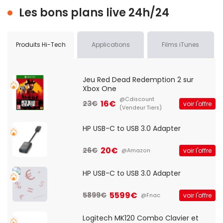
Les bons plans live 24h/24
Produits Hi-Tech
Applications
Films iTunes
Jeu Red Dead Redemption 2 sur
Xbox One
@Cdiscount
16€
23€
voir l'offre
(Vendeur Tiers)
HP USB-C to USB 3.0 Adapter
20€
26€
voir l'offre
@Amazon
HP USB-C to USB 3.0 Adapter
5599€
5899€
voir l'offre
@Fnac
Logitech MK120 Combo Clavier et