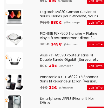
61€
66€
voir l'offre
@Amazon
And Play, Confortable, Taille
Standard, PC/Portable, Clavier
QWERTY UK - Noir
Logitech MK120 Combo Clavier et
Souris Filaires pour Windows, Souris
Optique Filaire, Connexion USB Plug
580€
763€
voir l'offre
@Boulanger
And Play, Confortable, Taille
Standard, PC/Portable, Clavier
QWERTY UK - Noir
PIONEER PLX-500 Blanche - Platine
vinyle à entraénement direct 3
vitesses (33-45-78 trs/min) avec
349€
385€
voir l'offre
@Amazon
pre-ampli intégré et port USB
Asus RT-AC59U Routeur sans Fil
Double Bande Gigabit (Serveur et
Client VPN, Triple Vlan, Mode Point
40€
50€
voir l'offre
@Amazon
d'accès et Bridge, contrôle Parental,
Qos)
Panasonic KX-TG6822 Téléphones
Sans fil Répondeur Ecran [Version
Française]
32€
48€
voir l'offre
@Amazon
Smartphone APPLE iPhone 15 Noir
128Go