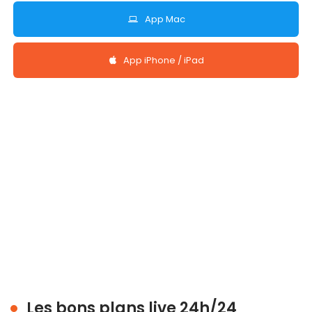
App Mac
App iPhone / iPad
Les bons plans live 24h/24