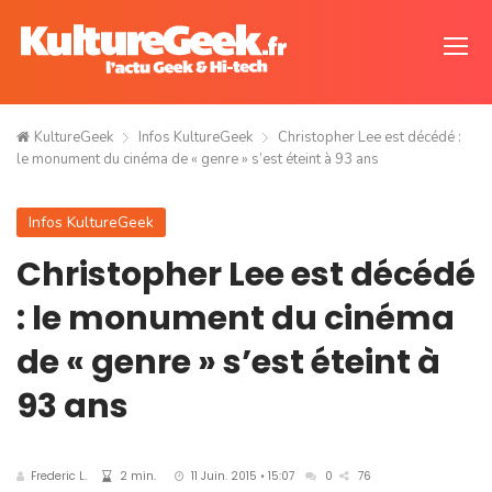
KultureGeek
Infos KultureGeek
Christopher Lee est décédé :
le monument du cinéma de « genre » s’est éteint à 93 ans
Infos KultureGeek
Christopher Lee est décédé
: le monument du cinéma
de « genre » s’est éteint à
93 ans
Frederic L.
2 min.
11 Juin. 2015 • 15:07
0
76