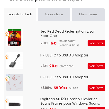
Produits Hi-Tech
Applications
Films iTunes
Jeu Red Dead Redemption 2 sur
Xbox One
@Cdiscount
16€
23€
voir l'offre
(Vendeur Tiers)
HP USB-C to USB 3.0 Adapter
20€
26€
voir l'offre
@Amazon
HP USB-C to USB 3.0 Adapter
5599€
5899€
voir l'offre
@Fnac
Logitech MK120 Combo Clavier et
Souris Filaires pour Windows, Souris
Optique Filaire, Connexion USB Plug