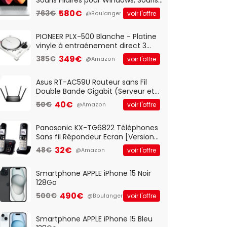
Optique Filaire, Connexion USB Plug
580€
763€
voir l'offre
@Boulanger
And Play, Confortable, Taille
Standard, PC/Portable, Clavier
QWERTY UK - Noir
PIONEER PLX-500 Blanche - Platine
vinyle à entraénement direct 3
vitesses (33-45-78 trs/min) avec
349€
385€
voir l'offre
@Amazon
pre-ampli intégré et port USB
Asus RT-AC59U Routeur sans Fil
Double Bande Gigabit (Serveur et
Client VPN, Triple Vlan, Mode Point
40€
50€
voir l'offre
@Amazon
d'accès et Bridge, contrôle
Parental, Qos)
Panasonic KX-TG6822 Téléphones
Sans fil Répondeur Ecran [Version
Française]
32€
48€
voir l'offre
@Amazon
Smartphone APPLE iPhone 15 Noir
128Go
490€
500€
voir l'offre
@Boulanger
Smartphone APPLE iPhone 15 Bleu