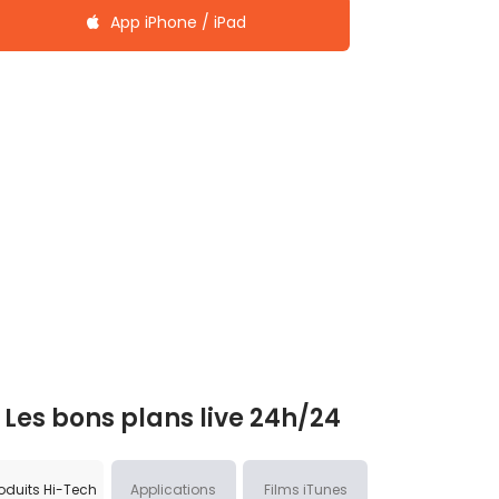
App iPhone / iPad
Les bons plans live 24h/24
oduits Hi-Tech
Applications
Films iTunes