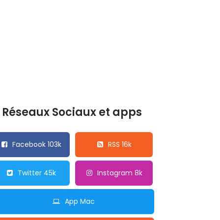
Réseaux Sociaux et apps
Facebook 103k
RSS 16k
Twitter 45k
Instagram 8k
App Mac