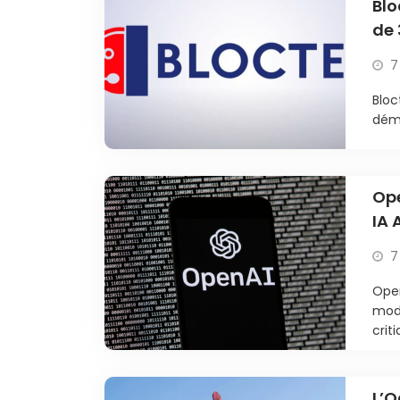
Blo
de 
7
Bloc
déma
Ope
IA 
7
Open
modè
criti
L’O