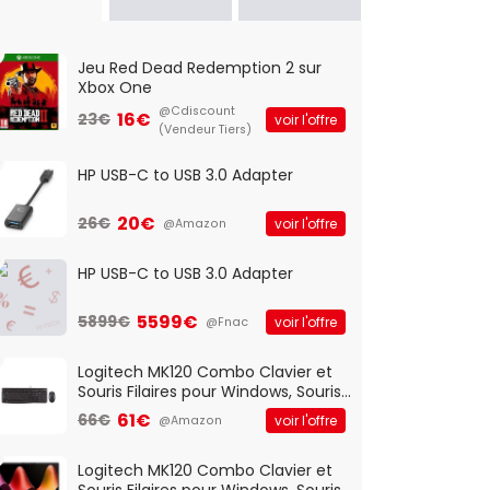
Jeu Red Dead Redemption 2 sur
Xbox One
@Cdiscount
16€
23€
voir l'offre
(Vendeur Tiers)
HP USB-C to USB 3.0 Adapter
20€
26€
voir l'offre
@Amazon
HP USB-C to USB 3.0 Adapter
5599€
5899€
voir l'offre
@Fnac
Logitech MK120 Combo Clavier et
Souris Filaires pour Windows, Souris
Optique Filaire, Connexion USB Plug
61€
66€
voir l'offre
@Amazon
And Play, Confortable, Taille
Standard, PC/Portable, Clavier
QWERTY UK - Noir
Logitech MK120 Combo Clavier et
Souris Filaires pour Windows, Souris