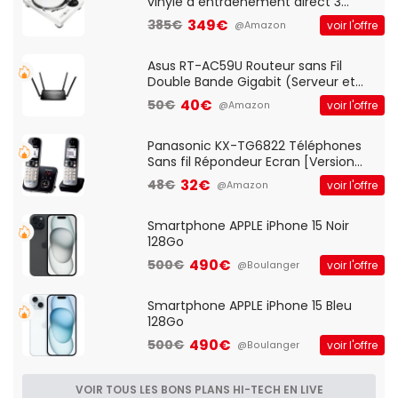
vinyle à entraénement direct 3
vitesses (33-45-78 trs/min) avec
349€
385€
voir l'offre
@Amazon
pre-ampli intégré et port USB
Asus RT-AC59U Routeur sans Fil
Double Bande Gigabit (Serveur et
Client VPN, Triple Vlan, Mode Point
40€
50€
voir l'offre
@Amazon
d'accès et Bridge, contrôle Parental,
Qos)
Panasonic KX-TG6822 Téléphones
Sans fil Répondeur Ecran [Version
Française]
32€
48€
voir l'offre
@Amazon
Smartphone APPLE iPhone 15 Noir
128Go
490€
500€
voir l'offre
@Boulanger
Smartphone APPLE iPhone 15 Bleu
128Go
490€
500€
voir l'offre
@Boulanger
VOIR TOUS LES BONS PLANS HI-TECH EN LIVE