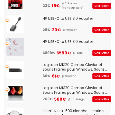
@Cdiscount
16€
23€
voir l'offre
(Vendeur Tiers)
HP USB-C to USB 3.0 Adapter
20€
26€
voir l'offre
@Amazon
HP USB-C to USB 3.0 Adapter
5599€
5899€
voir l'offre
@Fnac
Logitech MK120 Combo Clavier et
Souris Filaires pour Windows, Souris
Optique Filaire, Connexion USB Plug
61€
66€
voir l'offre
@Amazon
And Play, Confortable, Taille
Standard, PC/Portable, Clavier
QWERTY UK - Noir
Logitech MK120 Combo Clavier et
Souris Filaires pour Windows, Souris
Optique Filaire, Connexion USB Plug
580€
763€
voir l'offre
@Boulanger
And Play, Confortable, Taille
Standard, PC/Portable, Clavier
QWERTY UK - Noir
PIONEER PLX-500 Blanche - Platine