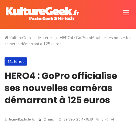
KultureGeek
Matériel
HERO4 : GoPro officialise ses nouvelles
caméras démarrant à 125 euros
Matériel
HERO4 : GoPro officialise
ses nouvelles caméras
démarrant à 125 euros
Jean-Baptiste A.
2 min.
29 Sep. 2014 • 15:18
0
74