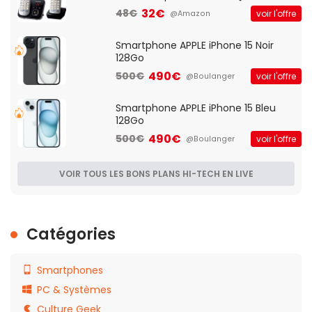
Française]
32€
48€
voir l'offre
@Amazon
Smartphone APPLE iPhone 15 Noir
128Go
490€
500€
voir l'offre
@Boulanger
Smartphone APPLE iPhone 15 Bleu
128Go
490€
500€
voir l'offre
@Boulanger
VOIR TOUS LES BONS PLANS HI-TECH EN LIVE
Catégories
Smartphones
PC & Systèmes
Culture Geek