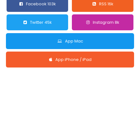
Facebook 103k
RSS 16k
Twitter 45k
Instagram 8k
App Mac
App iPhone / iPad