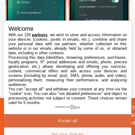
Welcome
With our 226
partners
, we wish to store and access information on
your devices (cookies, pixels in emails, etc.), combine and share
your personal data with our partners, whether collected on this
website or in our emails, already held by some of us, or obtained
later, including in other contexts.
Processing this data (identifiers, browsing, preferences, purchases,
loyalty programs, IP, postal addresses and emails, phone, precise
geolocation, etc.) allows developing and offering you services,
content, commercial offers and ads across your devices and
Dopamine 3, le jailbreak pour iOS 26 sur
screens (including by email, post, SMS, phone, audio, and video),
iPhone, est disponible
personalising them, measuring their performance, and analysing
audiences.
You can "accept all" and withdraw your consent at any time via the
7 Aug. 2026 • 22:44
"cookie" icon
. You can also "set detailed preferences" and object to
processing activities not subject to consent. These choices remain
valid for 6 months.
A
Préférences
Confidentialité
© 2012
powered by
propos
cookies
2026
Accept all
i2CMed
|
40
Set your choices