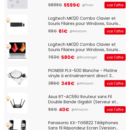
5599€
5899€
voir l'offre
@Fnac
Logitech MK120 Combo Clavier et
Souris Filaires pour Windows, Souris
Optique Filaire, Connexion USB Plug
61€
66€
voir l'offre
@Amazon
And Play, Confortable, Taille
Standard, PC/Portable, Clavier
QWERTY UK - Noir
Logitech MK120 Combo Clavier et
Souris Filaires pour Windows, Souris
Optique Filaire, Connexion USB Plug
580€
763€
voir l'offre
@Boulanger
And Play, Confortable, Taille
Standard, PC/Portable, Clavier
QWERTY UK - Noir
PIONEER PLX-500 Blanche - Platine
vinyle à entraénement direct 3
vitesses (33-45-78 trs/min) avec
349€
385€
voir l'offre
@Amazon
pre-ampli intégré et port USB
Asus RT-AC59U Routeur sans Fil
Double Bande Gigabit (Serveur et
Client VPN, Triple Vlan, Mode Point
40€
50€
voir l'offre
@Amazon
d'accès et Bridge, contrôle Parental,
Qos)
Panasonic KX-TG6822 Téléphones
Sans fil Répondeur Ecran [Version