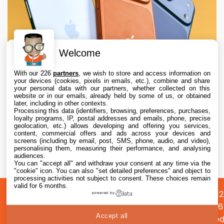
Welcome
With our 226
partners
, we wish to store and access information on
your devices (cookies, pixels in emails, etc.), combine and share
your personal data with our partners, whether collected on this
website or in our emails, already held by some of us, or obtained
later, including in other contexts.
Processing this data (identifiers, browsing, preferences, purchases,
loyalty programs, IP, postal addresses and emails, phone, precise
geolocation, etc.) allows developing and offering you services,
content, commercial offers and ads across your devices and
Apple augmente les valeurs de reprise des
screens (including by email, post, SMS, phone, audio, and video),
iPhone, iPad, Mac et Apple Watch
personalising them, measuring their performance, and analysing
audiences.
You can "accept all" and withdraw your consent at any time via the
6 Aug. 2026 • 19:02
"cookie" icon
. You can also "set detailed preferences" and object to
processing activities not subject to consent. These choices remain
valid for 6 months.
A
Préférences
Confidentialité
© 2012
powered by
propos
cookies
2026
Accept all
i2CMed