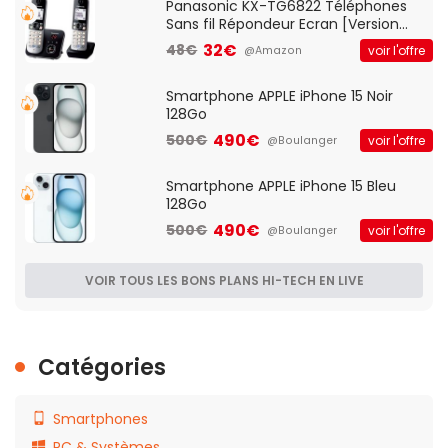
Panasonic KX-TG6822 Téléphones
Sans fil Répondeur Ecran [Version
Française]
32€
48€
voir l'offre
@Amazon
Smartphone APPLE iPhone 15 Noir
128Go
490€
500€
voir l'offre
@Boulanger
Smartphone APPLE iPhone 15 Bleu
128Go
490€
500€
voir l'offre
@Boulanger
VOIR TOUS LES BONS PLANS HI-TECH EN LIVE
Catégories
Smartphones
PC & Systèmes