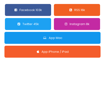
Facebook 103k
RSS 16k
Twitter 45k
Instagram 8k
App Mac
App iPhone / iPad