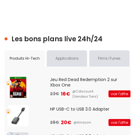
Les bons plans live 24h/24
Produits Hi-Tech
Applications
Films iTunes
Jeu Red Dead Redemption 2 sur
Xbox One
@Cdiscount
16€
23€
voir l'offre
(Vendeur Tiers)
HP USB-C to USB 3.0 Adapter
20€
26€
voir l'offre
@Amazon