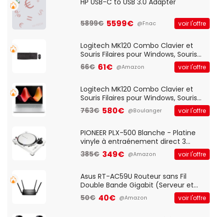
HP USB-C to USB 3.0 Adapter
5599€
5899€
voir l'offre
@Fnac
Logitech MK120 Combo Clavier et
Souris Filaires pour Windows, Souris
Optique Filaire, Connexion USB Plug
61€
66€
voir l'offre
@Amazon
And Play, Confortable, Taille
Standard, PC/Portable, Clavier
QWERTY UK - Noir
Logitech MK120 Combo Clavier et
Souris Filaires pour Windows, Souris
Optique Filaire, Connexion USB Plug
580€
763€
voir l'offre
@Boulanger
And Play, Confortable, Taille
Standard, PC/Portable, Clavier
QWERTY UK - Noir
PIONEER PLX-500 Blanche - Platine
vinyle à entraénement direct 3
vitesses (33-45-78 trs/min) avec
349€
385€
voir l'offre
@Amazon
pre-ampli intégré et port USB
Asus RT-AC59U Routeur sans Fil
Double Bande Gigabit (Serveur et
Client VPN, Triple Vlan, Mode Point
40€
50€
voir l'offre
@Amazon
d'accès et Bridge, contrôle Parental,
Qos)