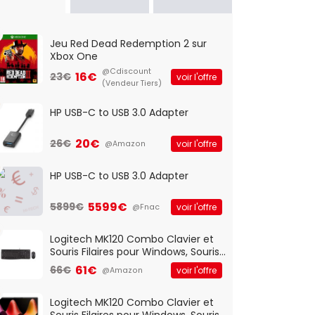
Jeu Red Dead Redemption 2 sur
Xbox One
@Cdiscount
16€
23€
voir l'offre
(Vendeur Tiers)
HP USB-C to USB 3.0 Adapter
20€
26€
voir l'offre
@Amazon
HP USB-C to USB 3.0 Adapter
5599€
5899€
voir l'offre
@Fnac
Logitech MK120 Combo Clavier et
Souris Filaires pour Windows, Souris
Optique Filaire, Connexion USB Plug
61€
66€
voir l'offre
@Amazon
And Play, Confortable, Taille
Standard, PC/Portable, Clavier
QWERTY UK - Noir
Logitech MK120 Combo Clavier et
Souris Filaires pour Windows, Souris