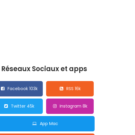
Réseaux Sociaux et apps
Facebook 103k
RSS 16k
Twitter 45k
Instagram 8k
App Mac