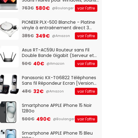
Optique Filaire, Connexion USB Plug
580€
763€
voir l'offre
@Boulanger
And Play, Confortable, Taille
Standard, PC/Portable, Clavier
QWERTY UK - Noir
PIONEER PLX-500 Blanche - Platine
vinyle à entraénement direct 3
vitesses (33-45-78 trs/min) avec
349€
385€
voir l'offre
@Amazon
pre-ampli intégré et port USB
Asus RT-AC59U Routeur sans Fil
Double Bande Gigabit (Serveur et
Client VPN, Triple Vlan, Mode Point
40€
50€
voir l'offre
@Amazon
d'accès et Bridge, contrôle
Parental, Qos)
Panasonic KX-TG6822 Téléphones
Sans fil Répondeur Ecran [Version
Française]
32€
48€
voir l'offre
@Amazon
Smartphone APPLE iPhone 15 Noir
128Go
490€
500€
voir l'offre
@Boulanger
Smartphone APPLE iPhone 15 Bleu