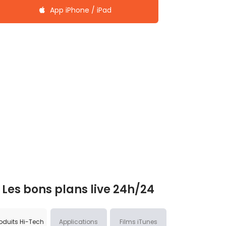
App iPhone / iPad
Les bons plans live 24h/24
oduits Hi-Tech
Applications
Films iTunes