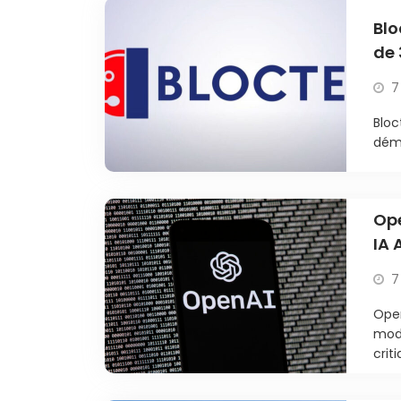
Blo
de 
7
Bloc
déma
Ope
IA 
7
Open
modè
criti