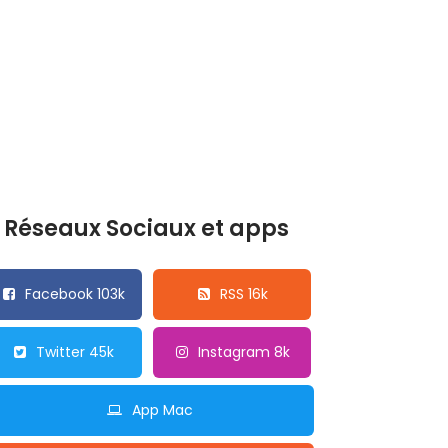
Réseaux Sociaux et apps
Facebook 103k
RSS 16k
Twitter 45k
Instagram 8k
App Mac