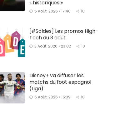
« historiques »
5 Août. 2026 • 17:40
10
[#Soldes] Les promos High-
Tech du 3 août
3 Août. 2026 • 23:02
10
Disney+ va diffuser les
matchs du foot espagnol
(Liga)
6 Août. 2026 • 16:39
10