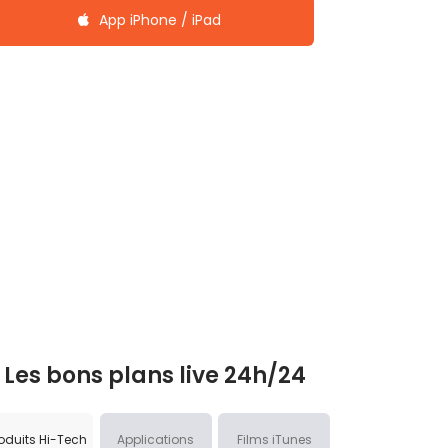
App iPhone / iPad
Les bons plans live 24h/24
oduits Hi-Tech
Applications
Films iTunes