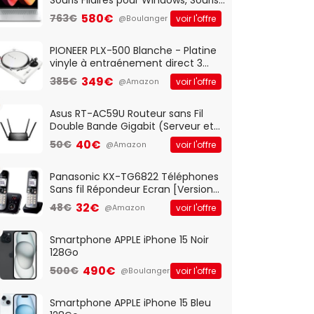
Optique Filaire, Connexion USB Plug
580€
763€
voir l'offre
@Boulanger
And Play, Confortable, Taille
Standard, PC/Portable, Clavier
QWERTY UK - Noir
PIONEER PLX-500 Blanche - Platine
vinyle à entraénement direct 3
vitesses (33-45-78 trs/min) avec
349€
385€
voir l'offre
@Amazon
pre-ampli intégré et port USB
Asus RT-AC59U Routeur sans Fil
Double Bande Gigabit (Serveur et
Client VPN, Triple Vlan, Mode Point
40€
50€
voir l'offre
@Amazon
d'accès et Bridge, contrôle
Parental, Qos)
Panasonic KX-TG6822 Téléphones
Sans fil Répondeur Ecran [Version
Française]
32€
48€
voir l'offre
@Amazon
Smartphone APPLE iPhone 15 Noir
128Go
490€
500€
voir l'offre
@Boulanger
Smartphone APPLE iPhone 15 Bleu