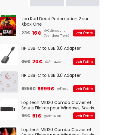
Jeu Red Dead Redemption 2 sur
Xbox One
@Cdiscount
16€
23€
voir l'offre
(Vendeur Tiers)
HP USB-C to USB 3.0 Adapter
20€
26€
voir l'offre
@Amazon
HP USB-C to USB 3.0 Adapter
5599€
5899€
voir l'offre
@Fnac
Logitech MK120 Combo Clavier et
Souris Filaires pour Windows, Souris
Optique Filaire, Connexion USB Plug
61€
66€
voir l'offre
@Amazon
And Play, Confortable, Taille
Standard, PC/Portable, Clavier
QWERTY UK - Noir
Logitech MK120 Combo Clavier et
Souris Filaires pour Windows, Souris