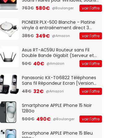
Optique Filaire, Connexion USB Plug
580€
763€
voir l'offre
@Boulanger
And Play, Confortable, Taille
Standard, PC/Portable, Clavier
QWERTY UK - Noir
PIONEER PLX-500 Blanche - Platine
vinyle à entraénement direct 3
vitesses (33-45-78 trs/min) avec
349€
385€
voir l'offre
@Amazon
pre-ampli intégré et port USB
Asus RT-AC59U Routeur sans Fil
Double Bande Gigabit (Serveur et
Client VPN, Triple Vlan, Mode Point
40€
50€
voir l'offre
@Amazon
d'accès et Bridge, contrôle
Parental, Qos)
Panasonic KX-TG6822 Téléphones
Sans fil Répondeur Ecran [Version
Française]
32€
48€
voir l'offre
@Amazon
Smartphone APPLE iPhone 15 Noir
128Go
490€
500€
voir l'offre
@Boulanger
Smartphone APPLE iPhone 15 Bleu