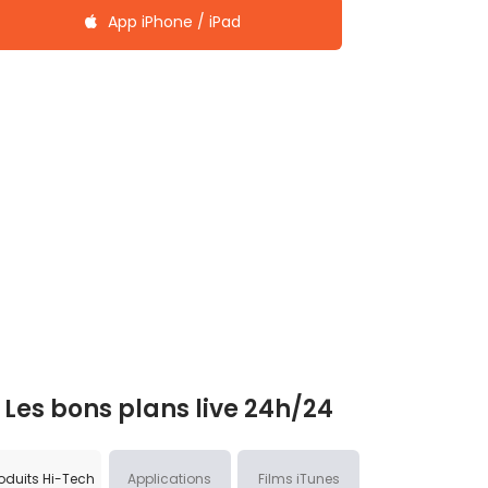
App iPhone / iPad
Les bons plans live 24h/24
oduits Hi-Tech
Applications
Films iTunes