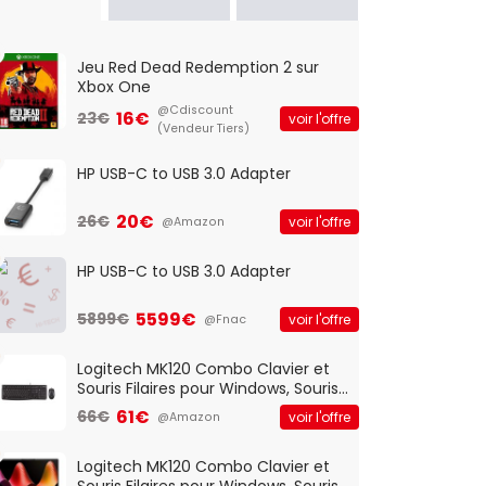
Jeu Red Dead Redemption 2 sur
Xbox One
@Cdiscount
16€
23€
voir l'offre
(Vendeur Tiers)
HP USB-C to USB 3.0 Adapter
20€
26€
voir l'offre
@Amazon
HP USB-C to USB 3.0 Adapter
5599€
5899€
voir l'offre
@Fnac
Logitech MK120 Combo Clavier et
Souris Filaires pour Windows, Souris
Optique Filaire, Connexion USB Plug
61€
66€
voir l'offre
@Amazon
And Play, Confortable, Taille
Standard, PC/Portable, Clavier
QWERTY UK - Noir
Logitech MK120 Combo Clavier et
Souris Filaires pour Windows, Souris