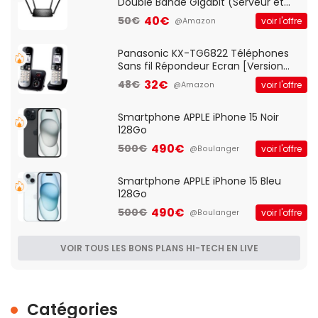
Double Bande Gigabit (Serveur et
Client VPN, Triple Vlan, Mode Point
40€
50€
voir l'offre
@Amazon
d'accès et Bridge, contrôle Parental,
Qos)
Panasonic KX-TG6822 Téléphones
Sans fil Répondeur Ecran [Version
Française]
32€
48€
voir l'offre
@Amazon
Smartphone APPLE iPhone 15 Noir
128Go
490€
500€
voir l'offre
@Boulanger
Smartphone APPLE iPhone 15 Bleu
128Go
490€
500€
voir l'offre
@Boulanger
VOIR TOUS LES BONS PLANS HI-TECH EN LIVE
Catégories