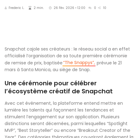
Frederic L.
2 min.
26 Fév. 2026 • 12:00
0
10
Snapchat cajole ses créateurs : le réseau social a en effet
officialisé l’organisation de sa toute première cérémonie
“The Snappys”,
de remise de prix, baptisée
prévue le 21
mars à Santa Monica, au siège de Snap.
Une cérémonie pour célébrer
l’écosystème créatif de Snapchat
Avec cet événement, la plateforme entend mettre en
lumière les talents qui façonnent les tendances et
stimulent l’engagement sur son application. Plusieurs
distinctions seront décernées, parmi lesquelles “Spotlight
MVP”, “Best Storyteller” ou encore “Breakout Creator of the
Year”. Des catégories thématiques couvriront également la