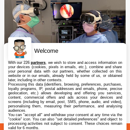
Welcome
With our 226
partners
, we wish to store and access information on
your devices (cookies, pixels in emails, etc.), combine and share
your personal data with our partners, whether collected on this
website or in our emails, already held by some of us, or obtained
later, including in other contexts.
Processing this data (identifiers, browsing, preferences, purchases,
loyalty programs, IP, postal addresses and emails, phone, precise
geolocation, etc.) allows developing and offering you services,
content, commercial offers and ads across your devices and
Apple Vision Pro : une étude confirme son
screens (including by email, post, SMS, phone, audio, and video),
intérêt en chirurgie avec des opérations 19 %
personalising them, measuring their performance, and analysing
audiences.
plus rapides
You can "accept all" and withdraw your consent at any time via the
5 Aug. 2026 • 17:45
"cookie" icon
. You can also "set detailed preferences" and object to
processing activities not subject to consent. These choices remain
valid for 6 months.