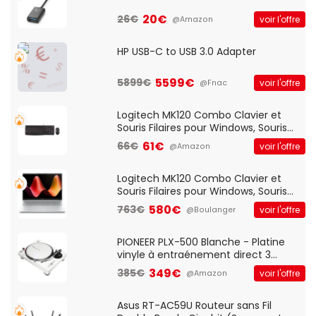
20€
26€
voir l'offre
@Amazon
HP USB-C to USB 3.0 Adapter
5599€
5899€
voir l'offre
@Fnac
Logitech MK120 Combo Clavier et
Souris Filaires pour Windows, Souris
Optique Filaire, Connexion USB Plug
61€
66€
voir l'offre
@Amazon
And Play, Confortable, Taille
Standard, PC/Portable, Clavier
QWERTY UK - Noir
Logitech MK120 Combo Clavier et
Souris Filaires pour Windows, Souris
Optique Filaire, Connexion USB Plug
580€
763€
voir l'offre
@Boulanger
And Play, Confortable, Taille
Standard, PC/Portable, Clavier
QWERTY UK - Noir
PIONEER PLX-500 Blanche - Platine
vinyle à entraénement direct 3
vitesses (33-45-78 trs/min) avec
349€
385€
voir l'offre
@Amazon
pre-ampli intégré et port USB
Asus RT-AC59U Routeur sans Fil