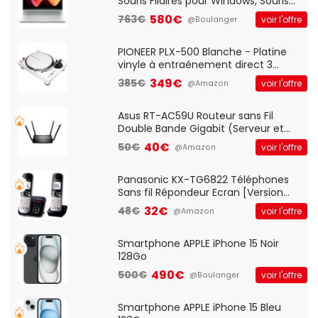
Souris Filaires pour Windows, Souris
Optique Filaire, Connexion USB Plug
580€
763€
voir l'offre
@Boulanger
And Play, Confortable, Taille
Standard, PC/Portable, Clavier
QWERTY UK - Noir
PIONEER PLX-500 Blanche - Platine
vinyle à entraénement direct 3
vitesses (33-45-78 trs/min) avec
349€
385€
voir l'offre
@Amazon
pre-ampli intégré et port USB
Asus RT-AC59U Routeur sans Fil
Double Bande Gigabit (Serveur et
Client VPN, Triple Vlan, Mode Point
40€
50€
voir l'offre
@Amazon
d'accès et Bridge, contrôle Parental,
Qos)
Panasonic KX-TG6822 Téléphones
Sans fil Répondeur Ecran [Version
Française]
32€
48€
voir l'offre
@Amazon
Smartphone APPLE iPhone 15 Noir
128Go
490€
500€
voir l'offre
@Boulanger
Smartphone APPLE iPhone 15 Bleu