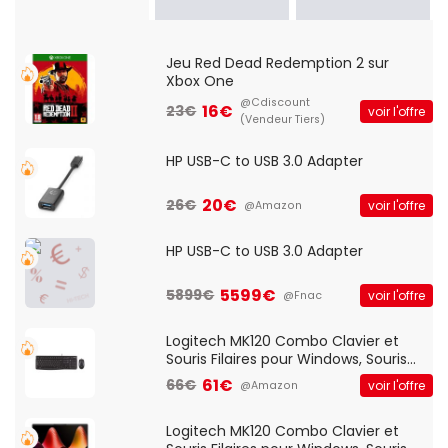
Jeu Red Dead Redemption 2 sur
Xbox One
@Cdiscount
16€
23€
voir l'offre
(Vendeur Tiers)
HP USB-C to USB 3.0 Adapter
20€
26€
voir l'offre
@Amazon
HP USB-C to USB 3.0 Adapter
5599€
5899€
voir l'offre
@Fnac
Logitech MK120 Combo Clavier et
Souris Filaires pour Windows, Souris
Optique Filaire, Connexion USB Plug
61€
66€
voir l'offre
@Amazon
And Play, Confortable, Taille
Standard, PC/Portable, Clavier
QWERTY UK - Noir
Logitech MK120 Combo Clavier et