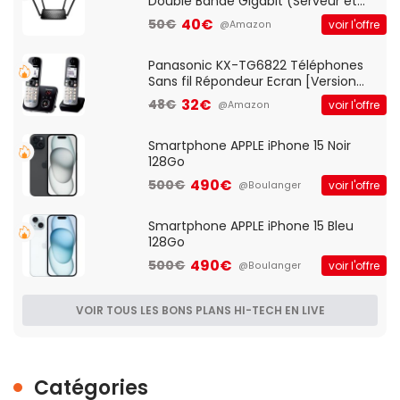
Double Bande Gigabit (Serveur et
Client VPN, Triple Vlan, Mode Point
40€
50€
voir l'offre
@Amazon
d'accès et Bridge, contrôle Parental,
Qos)
Panasonic KX-TG6822 Téléphones
Sans fil Répondeur Ecran [Version
Française]
32€
48€
voir l'offre
@Amazon
Smartphone APPLE iPhone 15 Noir
128Go
490€
500€
voir l'offre
@Boulanger
Smartphone APPLE iPhone 15 Bleu
128Go
490€
500€
voir l'offre
@Boulanger
VOIR TOUS LES BONS PLANS HI-TECH EN LIVE
Catégories