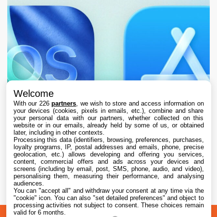
Welcome
With our 226
partners
, we wish to store and access information on
your devices (cookies, pixels in emails, etc.), combine and share
your personal data with our partners, whether collected on this
website or in our emails, already held by some of us, or obtained
later, including in other contexts.
Processing this data (identifiers, browsing, preferences, purchases,
loyalty programs, IP, postal addresses and emails, phone, precise
geolocation, etc.) allows developing and offering you services,
content, commercial offers and ads across your devices and
L’App Store est en panne pour plusieurs
screens (including by email, post, SMS, phone, audio, and video),
utilisateurs, selon Apple
personalising them, measuring their performance, and analysing
audiences.
You can "accept all" and withdraw your consent at any time via the
7 Aug. 2026 • 19:34
"cookie" icon
. You can also "set detailed preferences" and object to
processing activities not subject to consent. These choices remain
valid for 6 months.