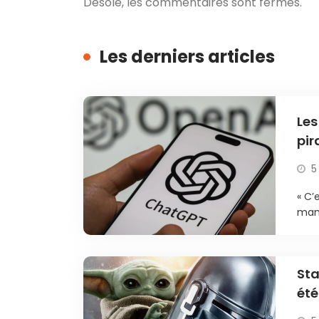
Désolé, les commentaires sont fermés.
Les derniers articles
Les
pir
5
« C’
mani
Sta
été