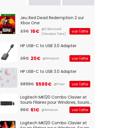
Jeu Red Dead Redemption 2 sur
Xbox One
@Cdiscount
16€
23€
voir l'offre
(Vendeur Tiers)
HP USB-C to USB 3.0 Adapter
20€
26€
voir l'offre
@Amazon
HP USB-C to USB 3.0 Adapter
5599€
5899€
voir l'offre
@Fnac
Logitech MK120 Combo Clavier et
Souris Filaires pour Windows, Souris
Optique Filaire, Connexion USB Plug
61€
66€
voir l'offre
@Amazon
And Play, Confortable, Taille
Standard, PC/Portable, Clavier
QWERTY UK - Noir
Logitech MK120 Combo Clavier et
Souris Filaires pour Windows, Souris