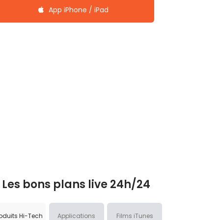
App iPhone / iPad
Les bons plans live 24h/24
oduits Hi-Tech
Applications
Films iTunes