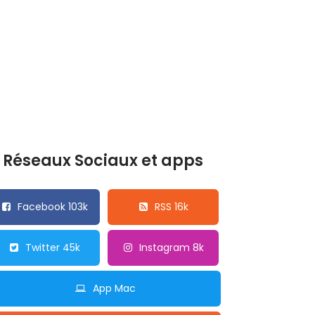
Réseaux Sociaux et apps
Facebook 103k
RSS 16k
Twitter 45k
Instagram 8k
App Mac