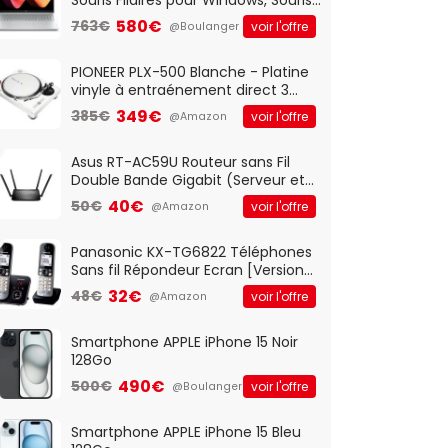
Optique Filaire, Connexion USB Plug
580€
763€
voir l'offre
@Boulanger
And Play, Confortable, Taille
Standard, PC/Portable, Clavier
QWERTY UK - Noir
PIONEER PLX-500 Blanche - Platine
vinyle à entraénement direct 3
vitesses (33-45-78 trs/min) avec
349€
385€
voir l'offre
@Amazon
pre-ampli intégré et port USB
Asus RT-AC59U Routeur sans Fil
Double Bande Gigabit (Serveur et
Client VPN, Triple Vlan, Mode Point
40€
50€
voir l'offre
@Amazon
d'accès et Bridge, contrôle
Parental, Qos)
Panasonic KX-TG6822 Téléphones
Sans fil Répondeur Ecran [Version
Française]
32€
48€
voir l'offre
@Amazon
Smartphone APPLE iPhone 15 Noir
128Go
490€
500€
voir l'offre
@Boulanger
Smartphone APPLE iPhone 15 Bleu