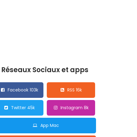
Réseaux Sociaux et apps
Facebook 103k
RSS 16k
Twitter 45k
Instagram 8k
App Mac