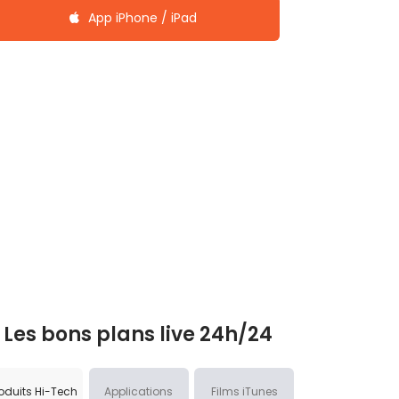
App iPhone / iPad
Les bons plans live 24h/24
oduits Hi-Tech
Applications
Films iTunes