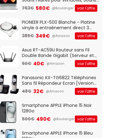
Optique Filaire, Connexion USB Plug
580€
763€
voir l'offre
@Boulanger
And Play, Confortable, Taille
Standard, PC/Portable, Clavier
QWERTY UK - Noir
PIONEER PLX-500 Blanche - Platine
vinyle à entraénement direct 3
vitesses (33-45-78 trs/min) avec
349€
385€
voir l'offre
@Amazon
pre-ampli intégré et port USB
Asus RT-AC59U Routeur sans Fil
Double Bande Gigabit (Serveur et
Client VPN, Triple Vlan, Mode Point
40€
50€
voir l'offre
@Amazon
d'accès et Bridge, contrôle
Parental, Qos)
Panasonic KX-TG6822 Téléphones
Sans fil Répondeur Ecran [Version
Française]
32€
48€
voir l'offre
@Amazon
Smartphone APPLE iPhone 15 Noir
128Go
490€
500€
voir l'offre
@Boulanger
Smartphone APPLE iPhone 15 Bleu