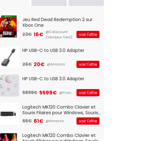
Jeu Red Dead Redemption 2 sur
Xbox One
@Cdiscount
16€
23€
voir l'offre
(Vendeur Tiers)
HP USB-C to USB 3.0 Adapter
20€
26€
voir l'offre
@Amazon
HP USB-C to USB 3.0 Adapter
5599€
5899€
voir l'offre
@Fnac
Logitech MK120 Combo Clavier et
Souris Filaires pour Windows, Souris
Optique Filaire, Connexion USB Plug
61€
66€
voir l'offre
@Amazon
And Play, Confortable, Taille
Standard, PC/Portable, Clavier
QWERTY UK - Noir
Logitech MK120 Combo Clavier et
Souris Filaires pour Windows, Souris