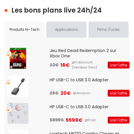
Les bons plans live 24h/24
Produits Hi-Tech
Applications
Films iTunes
Jeu Red Dead Redemption 2 sur
Xbox One
@Cdiscount
16€
23€
voir l'offre
(Vendeur Tiers)
HP USB-C to USB 3.0 Adapter
20€
26€
voir l'offre
@Amazon
HP USB-C to USB 3.0 Adapter
5599€
5899€
voir l'offre
@Fnac
Logitech MK120 Combo Clavier et