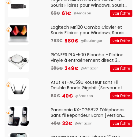
Souris Filaires pour Windows, Souris
Optique Filaire, Connexion USB Plug
61€
66€
voir l'offre
@Amazon
And Play, Confortable, Taille
Standard, PC/Portable, Clavier
QWERTY UK - Noir
Logitech MK120 Combo Clavier et
Souris Filaires pour Windows, Souris
Optique Filaire, Connexion USB Plug
580€
763€
voir l'offre
@Boulanger
And Play, Confortable, Taille
Standard, PC/Portable, Clavier
QWERTY UK - Noir
PIONEER PLX-500 Blanche - Platine
vinyle à entraénement direct 3
vitesses (33-45-78 trs/min) avec
349€
385€
voir l'offre
@Amazon
pre-ampli intégré et port USB
Asus RT-AC59U Routeur sans Fil
Double Bande Gigabit (Serveur et
Client VPN, Triple Vlan, Mode Point
40€
50€
voir l'offre
@Amazon
d'accès et Bridge, contrôle Parental,
Qos)
Panasonic KX-TG6822 Téléphones
Sans fil Répondeur Ecran [Version
Française]
32€
48€
voir l'offre
@Amazon