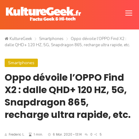
KultureGeek
Smartphones
Oppo dévoile l’OPPO Find X2 :
dalle QHD+ 120 HZ, 5G, Snapdragon 865, recharge ultra rapide, etc.
Smartphones
Oppo dévoile l’OPPO Find
X2 : dalle QHD+ 120 HZ, 5G,
Snapdragon 865,
recharge ultra rapide, etc.
Frederic L.
1 min.
6 Mar. 2020 • 13:14
0
5