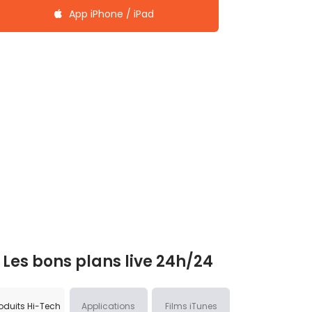
App iPhone / iPad
Les bons plans live 24h/24
oduits Hi-Tech
Applications
Films iTunes