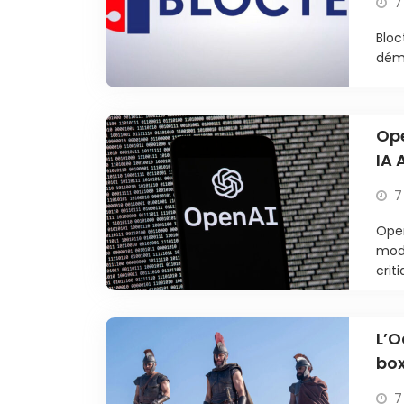
7
Bloc
déma
Ope
IA 
7
Open
modè
criti
L’O
box
7