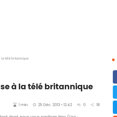
a télé britannique
 à la télé britannique
1 min.
25 Déc. 2013 • 12:42
0
18
st dont nous vous parlions hier (Lire :