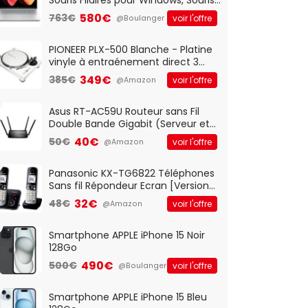
Optique Filaire, Connexion USB Plug
580€
763€
voir l'offre
@Boulanger
And Play, Confortable, Taille
Standard, PC/Portable, Clavier
QWERTY UK - Noir
PIONEER PLX-500 Blanche - Platine
vinyle à entraénement direct 3
vitesses (33-45-78 trs/min) avec
349€
385€
voir l'offre
@Amazon
pre-ampli intégré et port USB
Asus RT-AC59U Routeur sans Fil
Double Bande Gigabit (Serveur et
Client VPN, Triple Vlan, Mode Point
40€
50€
voir l'offre
@Amazon
d'accès et Bridge, contrôle
Parental, Qos)
Panasonic KX-TG6822 Téléphones
Sans fil Répondeur Ecran [Version
Française]
32€
48€
voir l'offre
@Amazon
Smartphone APPLE iPhone 15 Noir
128Go
490€
500€
voir l'offre
@Boulanger
Smartphone APPLE iPhone 15 Bleu