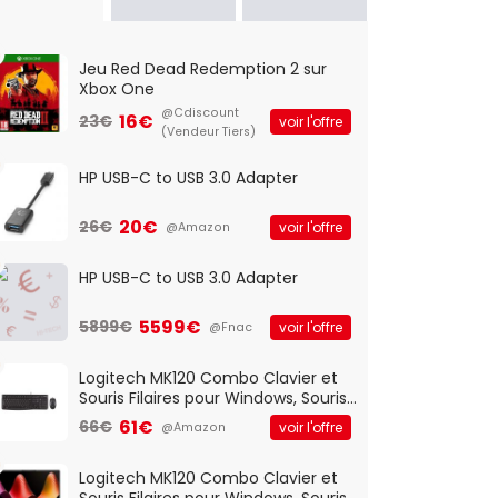
Jeu Red Dead Redemption 2 sur
Xbox One
@Cdiscount
16€
23€
voir l'offre
(Vendeur Tiers)
HP USB-C to USB 3.0 Adapter
20€
26€
voir l'offre
@Amazon
HP USB-C to USB 3.0 Adapter
5599€
5899€
voir l'offre
@Fnac
Logitech MK120 Combo Clavier et
Souris Filaires pour Windows, Souris
Optique Filaire, Connexion USB Plug
61€
66€
voir l'offre
@Amazon
And Play, Confortable, Taille
Standard, PC/Portable, Clavier
QWERTY UK - Noir
Logitech MK120 Combo Clavier et
Souris Filaires pour Windows, Souris