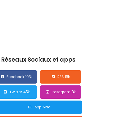
Réseaux Sociaux et apps
Facebook 103k
RSS 16k
Twitter 45k
Instagram 8k
App Mac