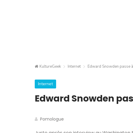
KultureGeek
Internet
Edward Snowden passe à l
Internet
Edward Snowden passe
Pomologue
Juste après son interview au Washington Po