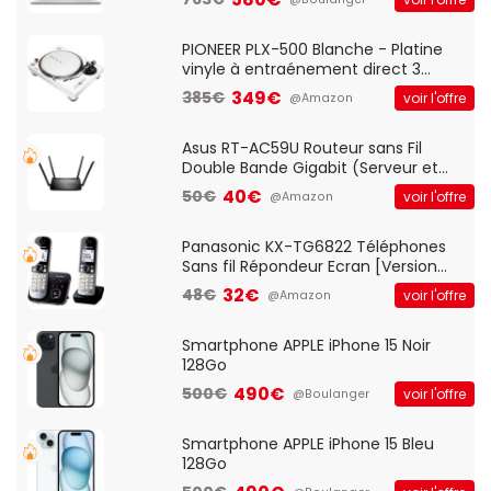
And Play, Confortable, Taille
Standard, PC/Portable, Clavier
QWERTY UK - Noir
PIONEER PLX-500 Blanche - Platine
vinyle à entraénement direct 3
vitesses (33-45-78 trs/min) avec
349€
385€
voir l'offre
@Amazon
pre-ampli intégré et port USB
Asus RT-AC59U Routeur sans Fil
Double Bande Gigabit (Serveur et
Client VPN, Triple Vlan, Mode Point
40€
50€
voir l'offre
@Amazon
d'accès et Bridge, contrôle Parental,
Qos)
Panasonic KX-TG6822 Téléphones
Sans fil Répondeur Ecran [Version
Française]
32€
48€
voir l'offre
@Amazon
Smartphone APPLE iPhone 15 Noir
128Go
490€
500€
voir l'offre
@Boulanger
Smartphone APPLE iPhone 15 Bleu
128Go