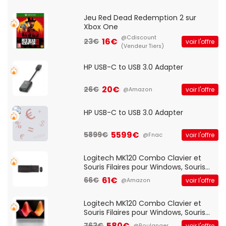
Jeu Red Dead Redemption 2 sur
Xbox One
@Cdiscount
16€
23€
voir l'offre
(Vendeur Tiers)
HP USB-C to USB 3.0 Adapter
20€
26€
voir l'offre
@Amazon
HP USB-C to USB 3.0 Adapter
5599€
5899€
voir l'offre
@Fnac
Logitech MK120 Combo Clavier et
Souris Filaires pour Windows, Souris
Optique Filaire, Connexion USB Plug
61€
66€
voir l'offre
@Amazon
And Play, Confortable, Taille
Standard, PC/Portable, Clavier
QWERTY UK - Noir
Logitech MK120 Combo Clavier et
Souris Filaires pour Windows, Souris
Optique Filaire, Connexion USB Plug
580€
763€
voir l'offre
@Boulanger