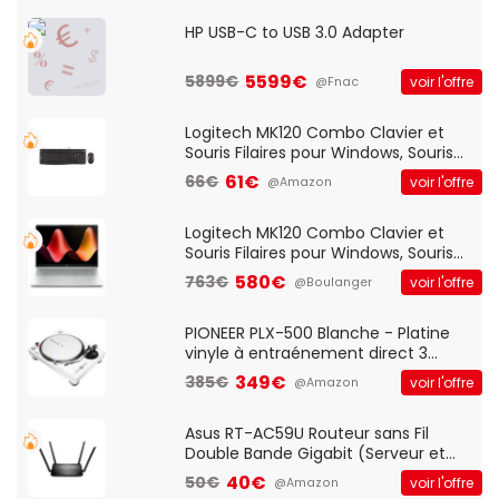
HP USB-C to USB 3.0 Adapter
5599€
5899€
voir l'offre
@Fnac
Logitech MK120 Combo Clavier et
Souris Filaires pour Windows, Souris
Optique Filaire, Connexion USB Plug
61€
66€
voir l'offre
@Amazon
And Play, Confortable, Taille
Standard, PC/Portable, Clavier
QWERTY UK - Noir
Logitech MK120 Combo Clavier et
Souris Filaires pour Windows, Souris
Optique Filaire, Connexion USB Plug
580€
763€
voir l'offre
@Boulanger
And Play, Confortable, Taille
Standard, PC/Portable, Clavier
QWERTY UK - Noir
PIONEER PLX-500 Blanche - Platine
vinyle à entraénement direct 3
vitesses (33-45-78 trs/min) avec
349€
385€
voir l'offre
@Amazon
pre-ampli intégré et port USB
Asus RT-AC59U Routeur sans Fil
Double Bande Gigabit (Serveur et
Client VPN, Triple Vlan, Mode Point
40€
50€
voir l'offre
@Amazon
d'accès et Bridge, contrôle Parental,