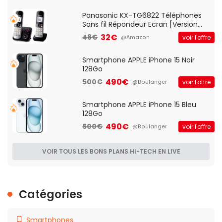
Qos)
Panasonic KX-TG6822 Téléphones
Sans fil Répondeur Ecran [Version
Française]
32€
48€
voir l'offre
@Amazon
Smartphone APPLE iPhone 15 Noir
128Go
490€
500€
voir l'offre
@Boulanger
Smartphone APPLE iPhone 15 Bleu
128Go
490€
500€
voir l'offre
@Boulanger
VOIR TOUS LES BONS PLANS HI-TECH EN LIVE
Catégories
Smartphones