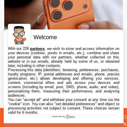
Welcome
With our 226
partners
, we wish to store and access information on
your devices (cookies, pixels in emails, etc.), combine and share
your personal data with our partners, whether collected on this
website or in our emails, already held by some of us, or obtained
later, including in other contexts.
Processing this data (identifiers, browsing, preferences, purchases,
loyalty programs, IP, postal addresses and emails, phone, precise
geolocation, etc.) allows developing and offering you services,
content, commercial offers and ads across your devices and
iPhone : Apple représente 65 % du marché
screens (including by email, post, SMS, phone, audio, and video),
premium des smartphones
personalising them, measuring their performance, and analysing
audiences.
You can "accept all" and withdraw your consent at any time via the
7 Aug. 2026 • 9:10
"cookie" icon
. You can also "set detailed preferences" and object to
processing activities not subject to consent. These choices remain
valid for 6 months.
A
Préférences
Confidentialité
© 2012
powered by
propos
cookies
2026