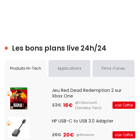
Les bons plans live 24h/24
Produits Hi-Tech
Applications
Films iTunes
Jeu Red Dead Redemption 2 sur
Xbox One
@Cdiscount
16€
23€
voir l'offre
(Vendeur Tiers)
HP USB-C to USB 3.0 Adapter
20€
26€
voir l'offre
@Amazon