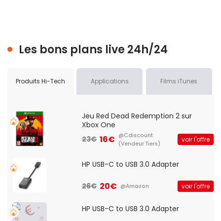
Les bons plans live 24h/24
Produits Hi-Tech
Applications
Films iTunes
Jeu Red Dead Redemption 2 sur
Xbox One
@Cdiscount
16€
23€
voir l'offre
(Vendeur Tiers)
HP USB-C to USB 3.0 Adapter
20€
26€
voir l'offre
@Amazon
HP USB-C to USB 3.0 Adapter