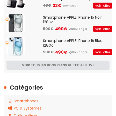
Française]
32€
48€
voir l'offre
@Amazon
Smartphone APPLE iPhone 15 Noir
128Go
490€
500€
voir l'offre
@Boulanger
Smartphone APPLE iPhone 15 Bleu
128Go
490€
500€
voir l'offre
@Boulanger
VOIR TOUS LES BONS PLANS HI-TECH EN LIVE
Catégories
Smartphones
PC & Systèmes
Culture Geek