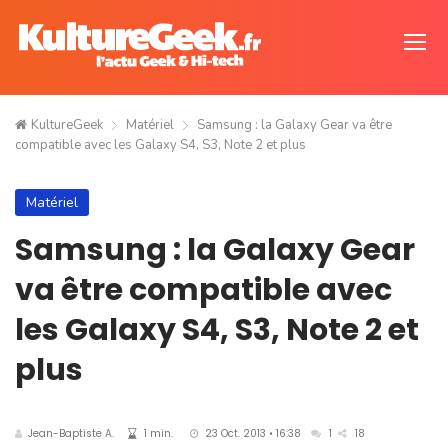
KultureGeek
Matériel
Samsung : la Galaxy Gear va être
compatible avec les Galaxy S4, S3, Note 2 et plus
Matériel
Samsung : la Galaxy Gear
va être compatible avec
les Galaxy S4, S3, Note 2 et
plus
Jean-Baptiste A.
1 min.
23 Oct. 2013 • 16:38
1
18