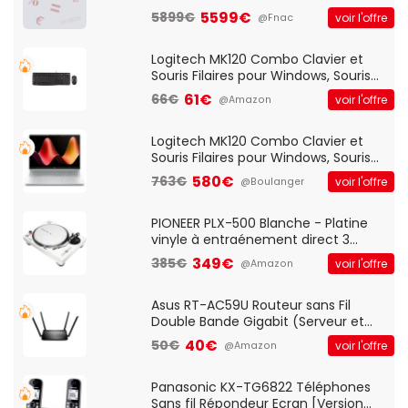
5599€
5899€
voir l'offre
@Fnac
Logitech MK120 Combo Clavier et
Souris Filaires pour Windows, Souris
Optique Filaire, Connexion USB Plug
61€
66€
voir l'offre
@Amazon
And Play, Confortable, Taille
Standard, PC/Portable, Clavier
QWERTY UK - Noir
Logitech MK120 Combo Clavier et
Souris Filaires pour Windows, Souris
Optique Filaire, Connexion USB Plug
580€
763€
voir l'offre
@Boulanger
And Play, Confortable, Taille
Standard, PC/Portable, Clavier
QWERTY UK - Noir
PIONEER PLX-500 Blanche - Platine
vinyle à entraénement direct 3
vitesses (33-45-78 trs/min) avec
349€
385€
voir l'offre
@Amazon
pre-ampli intégré et port USB
Asus RT-AC59U Routeur sans Fil
Double Bande Gigabit (Serveur et
Client VPN, Triple Vlan, Mode Point
40€
50€
voir l'offre
@Amazon
d'accès et Bridge, contrôle Parental,
Qos)
Panasonic KX-TG6822 Téléphones
Sans fil Répondeur Ecran [Version