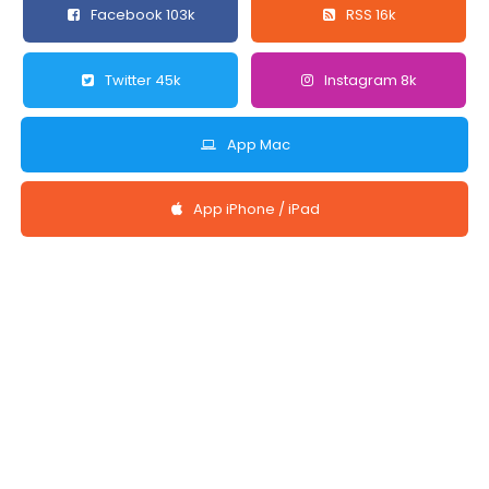
Facebook 103k
RSS 16k
Twitter 45k
Instagram 8k
App Mac
App iPhone / iPad