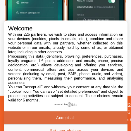
Welcome
With our 226
partners
, we wish to store and access information on
your devices (cookies, pixels in emails, etc.), combine and share
your personal data with our partners, whether collected on this
website or in our emails, already held by some of us, or obtained
later, including in other contexts.
Processing this data (identifiers, browsing, preferences, purchases,
loyalty programs, IP, postal addresses and emails, phone, precise
geolocation, etc.) allows developing and offering you services,
content, commercial offers and ads across your devices and
Dopamine 3, le jailbreak pour iOS 26 sur
screens (including by email, post, SMS, phone, audio, and video),
iPhone, est disponible
personalising them, measuring their performance, and analysing
audiences.
You can "accept all" and withdraw your consent at any time via the
7 Aug. 2026 • 22:44
"cookie" icon
. You can also "set detailed preferences" and object to
processing activities not subject to consent. These choices remain
valid for 6 months.
A
Préférences
Confidentialité
© 2012
powered by
propos
cookies
2026
Accept all
i2CMed
|
59
Set your choices