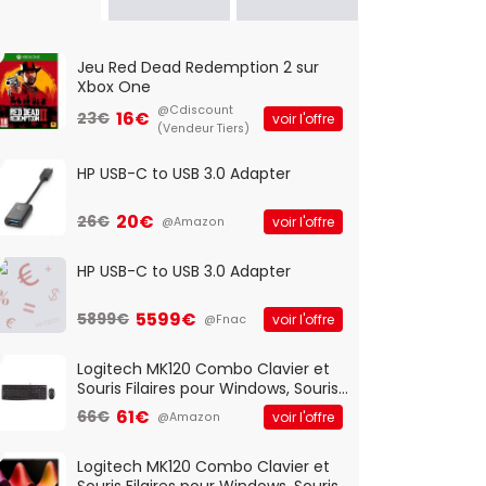
Jeu Red Dead Redemption 2 sur
Xbox One
@Cdiscount
16€
23€
voir l'offre
(Vendeur Tiers)
HP USB-C to USB 3.0 Adapter
20€
26€
voir l'offre
@Amazon
HP USB-C to USB 3.0 Adapter
5599€
5899€
voir l'offre
@Fnac
Logitech MK120 Combo Clavier et
Souris Filaires pour Windows, Souris
Optique Filaire, Connexion USB Plug
61€
66€
voir l'offre
@Amazon
And Play, Confortable, Taille
Standard, PC/Portable, Clavier
QWERTY UK - Noir
Logitech MK120 Combo Clavier et
Souris Filaires pour Windows, Souris