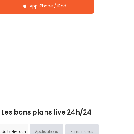
App iPhone / iPad
Les bons plans live 24h/24
oduits Hi-Tech
Applications
Films iTunes