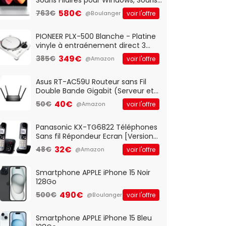
Optique Filaire, Connexion USB Plug
580€
763€
voir l'offre
@Boulanger
And Play, Confortable, Taille
Standard, PC/Portable, Clavier
QWERTY UK - Noir
PIONEER PLX-500 Blanche - Platine
vinyle à entraénement direct 3
vitesses (33-45-78 trs/min) avec
349€
385€
voir l'offre
@Amazon
pre-ampli intégré et port USB
Asus RT-AC59U Routeur sans Fil
Double Bande Gigabit (Serveur et
Client VPN, Triple Vlan, Mode Point
40€
50€
voir l'offre
@Amazon
d'accès et Bridge, contrôle
Parental, Qos)
Panasonic KX-TG6822 Téléphones
Sans fil Répondeur Ecran [Version
Française]
32€
48€
voir l'offre
@Amazon
Smartphone APPLE iPhone 15 Noir
128Go
490€
500€
voir l'offre
@Boulanger
Smartphone APPLE iPhone 15 Bleu