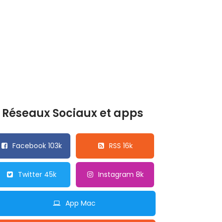
Réseaux Sociaux et apps
Facebook 103k
RSS 16k
Twitter 45k
Instagram 8k
App Mac