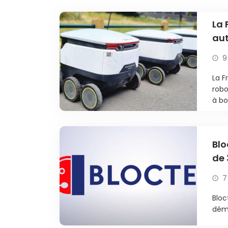
La 
au
9
La F
robo
à bo
Blo
de 
7
Bloc
déma