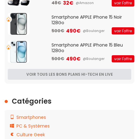
Française]
32€
48€
voir l'offre
@Amazon
Smartphone APPLE iPhone 15 Noir
128Go
490€
500€
voir l'offre
@Boulanger
Smartphone APPLE iPhone 15 Bleu
128Go
490€
500€
voir l'offre
@Boulanger
VOIR TOUS LES BONS PLANS HI-TECH EN LIVE
Catégories
Smartphones
PC & Systèmes
Culture Geek