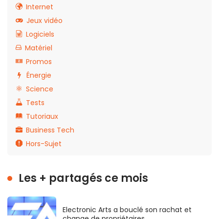
Internet
Jeux vidéo
Logiciels
Matériel
Promos
Énergie
Science
Tests
Tutoriaux
Business Tech
Hors-Sujet
Les + partagés ce mois
Electronic Arts a bouclé son rachat et
change de propriétaires