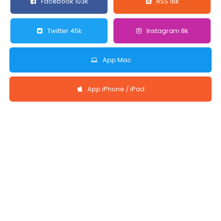
Facebook 103k
RSS 16k
Twitter 45k
Instagram 8k
App Mac
App iPhone / iPad