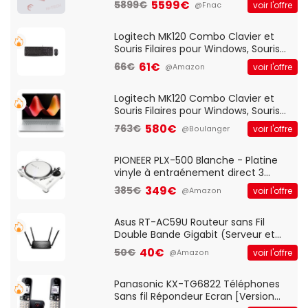
5599€
5899€
voir l'offre
@Fnac
Logitech MK120 Combo Clavier et
Souris Filaires pour Windows, Souris
Optique Filaire, Connexion USB Plug
61€
66€
voir l'offre
@Amazon
And Play, Confortable, Taille
Standard, PC/Portable, Clavier
QWERTY UK - Noir
Logitech MK120 Combo Clavier et
Souris Filaires pour Windows, Souris
Optique Filaire, Connexion USB Plug
580€
763€
voir l'offre
@Boulanger
And Play, Confortable, Taille
Standard, PC/Portable, Clavier
QWERTY UK - Noir
PIONEER PLX-500 Blanche - Platine
vinyle à entraénement direct 3
vitesses (33-45-78 trs/min) avec
349€
385€
voir l'offre
@Amazon
pre-ampli intégré et port USB
Asus RT-AC59U Routeur sans Fil
Double Bande Gigabit (Serveur et
Client VPN, Triple Vlan, Mode Point
40€
50€
voir l'offre
@Amazon
d'accès et Bridge, contrôle Parental,
Qos)
Panasonic KX-TG6822 Téléphones
Sans fil Répondeur Ecran [Version