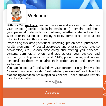
Welcome
With our 226
partners
, we wish to store and access information on
your devices (cookies, pixels in emails, etc.), combine and share
your personal data with our partners, whether collected on this
website or in our emails, already held by some of us, or obtained
later, including in other contexts.
Processing this data (identifiers, browsing, preferences, purchases,
loyalty programs, IP, postal addresses and emails, phone, precise
geolocation, etc.) allows developing and offering you services,
content, commercial offers and ads across your devices and
L’App Store est en panne pour plusieurs
screens (including by email, post, SMS, phone, audio, and video),
utilisateurs, selon Apple
personalising them, measuring their performance, and analysing
audiences.
You can "accept all" and withdraw your consent at any time via the
7 Aug. 2026 • 19:34
"cookie" icon
. You can also "set detailed preferences" and object to
processing activities not subject to consent. These choices remain
valid for 6 months.
A
Préférences
Confidentialité
© 2012
powered by
propos
cookies
2026
Accept all
i2CMed
|
37
Set your choices