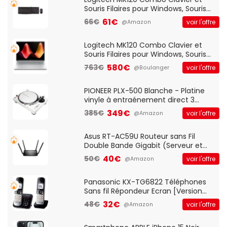
Souris Filaires pour Windows, Souris
Optique Filaire, Connexion USB Plug
61€
66€
voir l'offre
@Amazon
And Play, Confortable, Taille
Standard, PC/Portable, Clavier
QWERTY UK - Noir
Logitech MK120 Combo Clavier et
Souris Filaires pour Windows, Souris
Optique Filaire, Connexion USB Plug
580€
763€
voir l'offre
@Boulanger
And Play, Confortable, Taille
Standard, PC/Portable, Clavier
QWERTY UK - Noir
PIONEER PLX-500 Blanche - Platine
vinyle à entraénement direct 3
vitesses (33-45-78 trs/min) avec
349€
385€
voir l'offre
@Amazon
pre-ampli intégré et port USB
Asus RT-AC59U Routeur sans Fil
Double Bande Gigabit (Serveur et
Client VPN, Triple Vlan, Mode Point
40€
50€
voir l'offre
@Amazon
d'accès et Bridge, contrôle Parental,
Qos)
Panasonic KX-TG6822 Téléphones
Sans fil Répondeur Ecran [Version
Française]
32€
48€
voir l'offre
@Amazon