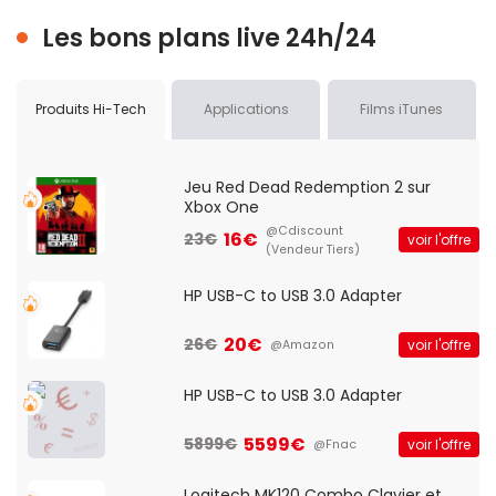
Les bons plans live 24h/24
Produits Hi-Tech
Applications
Films iTunes
Jeu Red Dead Redemption 2 sur
Xbox One
@Cdiscount
16€
23€
voir l'offre
(Vendeur Tiers)
HP USB-C to USB 3.0 Adapter
20€
26€
voir l'offre
@Amazon
HP USB-C to USB 3.0 Adapter
5599€
5899€
voir l'offre
@Fnac
Logitech MK120 Combo Clavier et