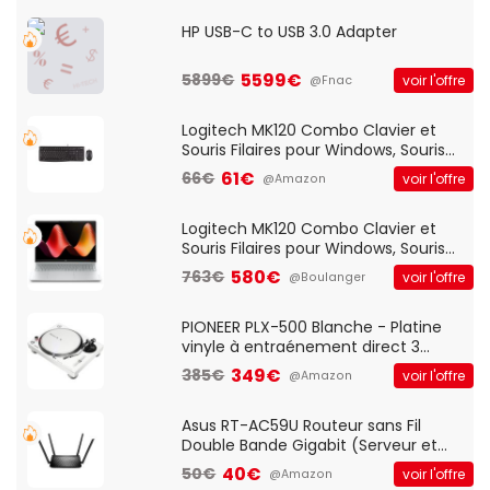
HP USB-C to USB 3.0 Adapter
5599€
5899€
voir l'offre
@Fnac
Logitech MK120 Combo Clavier et
Souris Filaires pour Windows, Souris
Optique Filaire, Connexion USB Plug
61€
66€
voir l'offre
@Amazon
And Play, Confortable, Taille
Standard, PC/Portable, Clavier
QWERTY UK - Noir
Logitech MK120 Combo Clavier et
Souris Filaires pour Windows, Souris
Optique Filaire, Connexion USB Plug
580€
763€
voir l'offre
@Boulanger
And Play, Confortable, Taille
Standard, PC/Portable, Clavier
QWERTY UK - Noir
PIONEER PLX-500 Blanche - Platine
vinyle à entraénement direct 3
vitesses (33-45-78 trs/min) avec
349€
385€
voir l'offre
@Amazon
pre-ampli intégré et port USB
Asus RT-AC59U Routeur sans Fil
Double Bande Gigabit (Serveur et
Client VPN, Triple Vlan, Mode Point
40€
50€
voir l'offre
@Amazon
d'accès et Bridge, contrôle Parental,