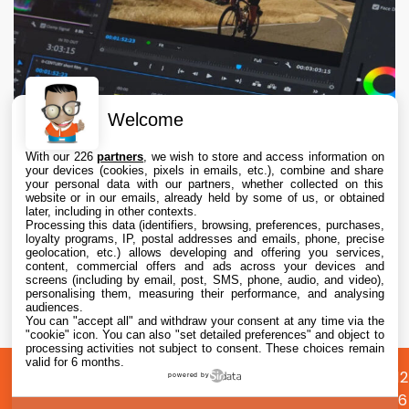
Welcome
With our 226
partners
, we wish to store and access information on
your devices (cookies, pixels in emails, etc.), combine and share
your personal data with our partners, whether collected on this
website or in our emails, already held by some of us, or obtained
later, including in other contexts.
Processing this data (identifiers, browsing, preferences, purchases,
loyalty programs, IP, postal addresses and emails, phone, precise
geolocation, etc.) allows developing and offering you services,
content, commercial offers and ads across your devices and
Adobe Premiere, After Effects et Audition ne
screens (including by email, post, SMS, phone, audio, and video),
vont plus supporter les Mac Intel
personalising them, measuring their performance, and analysing
audiences.
You can "accept all" and withdraw your consent at any time via the
5 Aug. 2026 • 20:27
"cookie" icon
. You can also "set detailed preferences" and object to
processing activities not subject to consent. These choices remain
valid for 6 months.
A
Préférences
Confidentialité
© 2012
powered by
propos
cookies
2026