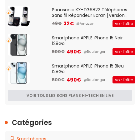
Qos)
Panasonic KX-TG6822 Téléphones
Sans fil Répondeur Ecran [Version
Française]
32€
48€
voir l'offre
@Amazon
Smartphone APPLE iPhone 15 Noir
128Go
490€
500€
voir l'offre
@Boulanger
Smartphone APPLE iPhone 15 Bleu
128Go
490€
500€
voir l'offre
@Boulanger
VOIR TOUS LES BONS PLANS HI-TECH EN LIVE
Catégories
Smartphones