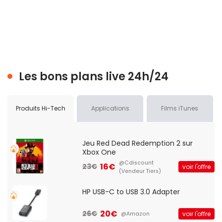
Les bons plans live 24h/24
Produits Hi-Tech
Applications
Films iTunes
Jeu Red Dead Redemption 2 sur
Xbox One
@Cdiscount
16€
23€
voir l'offre
(Vendeur Tiers)
HP USB-C to USB 3.0 Adapter
20€
26€
voir l'offre
@Amazon