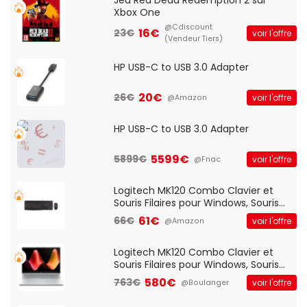
Jeu Red Dead Redemption 2 sur
Xbox One
@Cdiscount
16€
23€
voir l'offre
(Vendeur Tiers)
HP USB-C to USB 3.0 Adapter
20€
26€
voir l'offre
@Amazon
HP USB-C to USB 3.0 Adapter
5599€
5899€
voir l'offre
@Fnac
Logitech MK120 Combo Clavier et
Souris Filaires pour Windows, Souris
Optique Filaire, Connexion USB Plug
61€
66€
voir l'offre
@Amazon
And Play, Confortable, Taille
Standard, PC/Portable, Clavier
QWERTY UK - Noir
Logitech MK120 Combo Clavier et
Souris Filaires pour Windows, Souris
Optique Filaire, Connexion USB Plug
580€
763€
voir l'offre
@Boulanger
And Play, Confortable, Taille
Standard, PC/Portable, Clavier