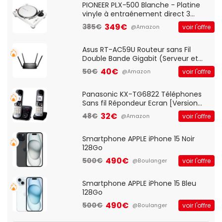
QWERTY UK - Noir
PIONEER PLX-500 Blanche - Platine
vinyle à entraénement direct 3
vitesses (33-45-78 trs/min) avec
349€
385€
voir l'offre
@Amazon
pre-ampli intégré et port USB
Asus RT-AC59U Routeur sans Fil
Double Bande Gigabit (Serveur et
Client VPN, Triple Vlan, Mode Point
40€
50€
voir l'offre
@Amazon
d'accès et Bridge, contrôle Parental,
Qos)
Panasonic KX-TG6822 Téléphones
Sans fil Répondeur Ecran [Version
Française]
32€
48€
voir l'offre
@Amazon
Smartphone APPLE iPhone 15 Noir
128Go
490€
500€
voir l'offre
@Boulanger
Smartphone APPLE iPhone 15 Bleu
128Go
490€
500€
voir l'offre
@Boulanger