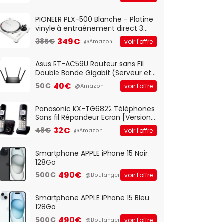
And Play, Confortable, Taille
Standard, PC/Portable, Clavier
QWERTY UK - Noir
PIONEER PLX-500 Blanche - Platine
vinyle à entraénement direct 3
vitesses (33-45-78 trs/min) avec
349€
385€
voir l'offre
@Amazon
pre-ampli intégré et port USB
Asus RT-AC59U Routeur sans Fil
Double Bande Gigabit (Serveur et
Client VPN, Triple Vlan, Mode Point
40€
50€
voir l'offre
@Amazon
d'accès et Bridge, contrôle
Parental, Qos)
Panasonic KX-TG6822 Téléphones
Sans fil Répondeur Ecran [Version
Française]
32€
48€
voir l'offre
@Amazon
Smartphone APPLE iPhone 15 Noir
128Go
490€
500€
voir l'offre
@Boulanger
Smartphone APPLE iPhone 15 Bleu
128Go
490€
500€
voir l'offre
@Boulanger