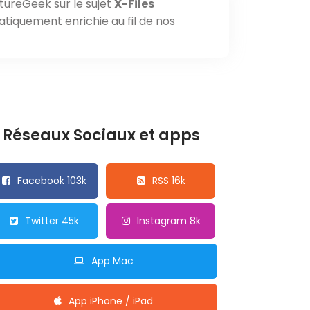
tureGeek sur le sujet
X-Files
atiquement enrichie au fil de nos
Réseaux Sociaux et apps
Facebook 103k
RSS 16k
Twitter 45k
Instagram 8k
App Mac
App iPhone / iPad