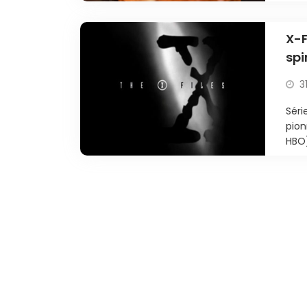
X-F
spi
3
Séri
pion
HBO)