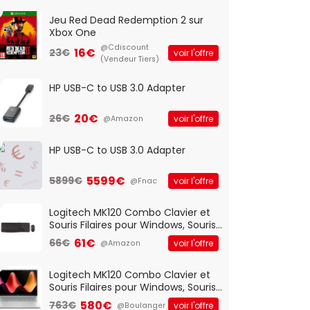
Jeu Red Dead Redemption 2 sur
Xbox One
@Cdiscount
16€
23€
voir l'offre
(Vendeur Tiers)
HP USB-C to USB 3.0 Adapter
20€
26€
voir l'offre
@Amazon
HP USB-C to USB 3.0 Adapter
5599€
5899€
voir l'offre
@Fnac
Logitech MK120 Combo Clavier et
Souris Filaires pour Windows, Souris
Optique Filaire, Connexion USB Plug
61€
66€
voir l'offre
@Amazon
And Play, Confortable, Taille
Standard, PC/Portable, Clavier
QWERTY UK - Noir
Logitech MK120 Combo Clavier et
Souris Filaires pour Windows, Souris
Optique Filaire, Connexion USB Plug
580€
763€
voir l'offre
@Boulanger