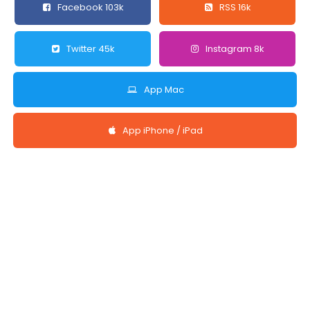
Facebook 103k
RSS 16k
Twitter 45k
Instagram 8k
App Mac
App iPhone / iPad