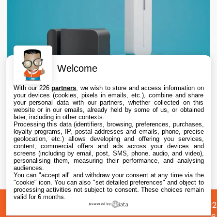
Welcome
With our 226
partners
, we wish to store and access information on
your devices (cookies, pixels in emails, etc.), combine and share
your personal data with our partners, whether collected on this
website or in our emails, already held by some of us, or obtained
later, including in other contexts.
Processing this data (identifiers, browsing, preferences, purchases,
loyalty programs, IP, postal addresses and emails, phone, precise
geolocation, etc.) allows developing and offering you services,
content, commercial offers and ads across your devices and
Abode lance deux nouveaux capteurs
screens (including by email, post, SMS, phone, audio, and video),
compatibles Apple Home pour sécuriser
personalising them, measuring their performance, and analysing
audiences.
garages et portails
You can "accept all" and withdraw your consent at any time via the
6 Aug. 2026 • 9:45
"cookie" icon
. You can also "set detailed preferences" and object to
processing activities not subject to consent. These choices remain
valid for 6 months.
A
Préférences
Confidentialité
© 2012
powered by