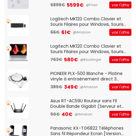
5599€
5899€
voir l'offre
@Fnac
Logitech MK120 Combo Clavier et
Souris Filaires pour Windows, Souris
Optique Filaire, Connexion USB Plug
61€
66€
voir l'offre
@Amazon
And Play, Confortable, Taille
Standard, PC/Portable, Clavier
QWERTY UK - Noir
Logitech MK120 Combo Clavier et
Souris Filaires pour Windows, Souris
Optique Filaire, Connexion USB Plug
580€
763€
voir l'offre
@Boulanger
And Play, Confortable, Taille
Standard, PC/Portable, Clavier
QWERTY UK - Noir
PIONEER PLX-500 Blanche - Platine
vinyle à entraénement direct 3
vitesses (33-45-78 trs/min) avec
349€
385€
voir l'offre
@Amazon
pre-ampli intégré et port USB
Asus RT-AC59U Routeur sans Fil
Double Bande Gigabit (Serveur et
Client VPN, Triple Vlan, Mode Point
40€
50€
voir l'offre
@Amazon
d'accès et Bridge, contrôle Parental,
Qos)
Panasonic KX-TG6822 Téléphones
Sans fil Répondeur Ecran [Version