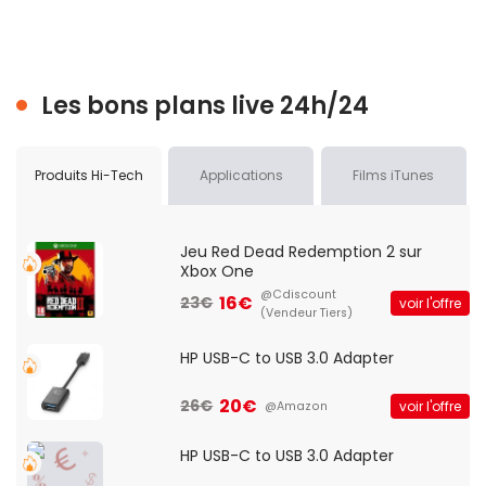
Les bons plans live 24h/24
Produits Hi-Tech
Applications
Films iTunes
Jeu Red Dead Redemption 2 sur
Xbox One
@Cdiscount
16€
23€
voir l'offre
(Vendeur Tiers)
HP USB-C to USB 3.0 Adapter
20€
26€
voir l'offre
@Amazon
HP USB-C to USB 3.0 Adapter