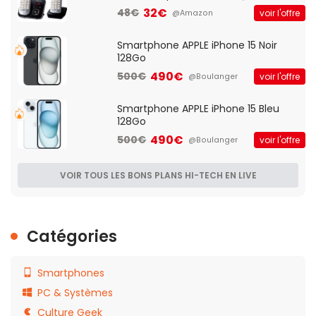
Française]
32€
48€
voir l'offre
@Amazon
Smartphone APPLE iPhone 15 Noir
128Go
490€
500€
voir l'offre
@Boulanger
Smartphone APPLE iPhone 15 Bleu
128Go
490€
500€
voir l'offre
@Boulanger
VOIR TOUS LES BONS PLANS HI-TECH EN LIVE
Catégories
Smartphones
PC & Systèmes
Culture Geek